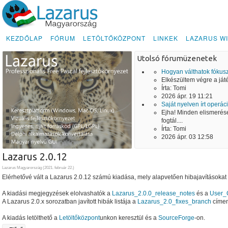
KEZDŐLAP
FÓRUM
LETÖLTŐKÖZPONT
LINKEK
LAZARUS WI
Utolsó fórumüzenetek
Hogyan válthatok fókusz
Elkészültem végre a játé
Írta:
Tomi
2026 ápr. 19 11:21
Saját nyelven írt operác
Ejha! Minden elismerése
fogtál....
Írta:
Tomi
2026 ápr. 03 12:58
Lazarus 2.0.12
Lazarus Magyarország (
2021. február 22.
)
Elérhetővé vált a Lazarus 2.0.12 számú kiadása, mely alapvetően hibajavításokat t
A kiadási megjegyzések elolvashatók a
Lazarus_2.0.0_release_notes
és a
User_
A Lazarus 2.0.x sorozatban javított hibák listája a
Lazarus_2.0_fixes_branch
címen
A kiadás letölthető a
Letöltőközpont
unkon keresztül és a
SourceForge
-on.