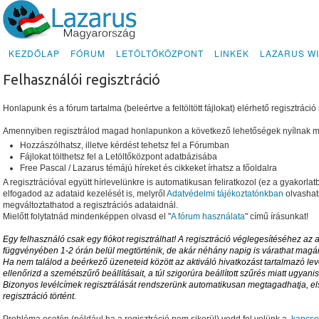
KEZDŐLAP
FÓRUM
LETÖLTŐKÖZPONT
LINKEK
LAZARUS WI
Felhasználói regisztráció
Honlapunk és a fórum tartalma (beleértve a feltöltött fájlokat) elérhető regisztráció 
Amennyiben regisztrálod magad honlapunkon a következő lehetőségek nyílnak 
Hozzászólhatsz, illetve kérdést tehetsz fel a Fórumban
Fájlokat tölthetsz fel a Letöltőközpont adatbázisába
Free Pascal / Lazarus témájú híreket és cikkeket írhatsz a főoldalra
A regisztrációval együtt hírlevelünkre is automatikusan feliratkozol (ez a gyakorlatba
elfogadod az adataid kezelését is, melyről
Adatvédelmi tájékoztatónkban
olvashats
megváltoztathatod a regisztrációs adataidnál.
Mielőtt folytatnád mindenképpen olvasd el "
A fórum használata
" című írásunkat!
Egy felhasználó csak egy fiókot regisztrálhat! A regisztráció véglegesítéséhez a
függvényében 1-2 órán belül megtörténik, de akár néhány napig is várathat magá
Ha nem találod a beérkező üzeneteid között az aktiváló hivatkozást tartalmazó lev
ellenőrizd a szemétszűrő beállításait, a túl szigorúra beállított szűrés miatt ugya
Bizonyos levélcímek regisztrálását rendszerünk automatikusan megtagadhatja, e
regisztráció történt.