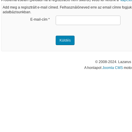
Probléma esetén (például ha a regisztráció nem sikerül) vedd fel velünk a
kapcso
Add meg a regisztrált e-mail címed. Felhasználóneved erre az email címre fogju
adatbázisunkban.
E-mail-cím
*
Küldés
© 2008-2024. Lazarus
A honlapot
Joomla CMS
motor