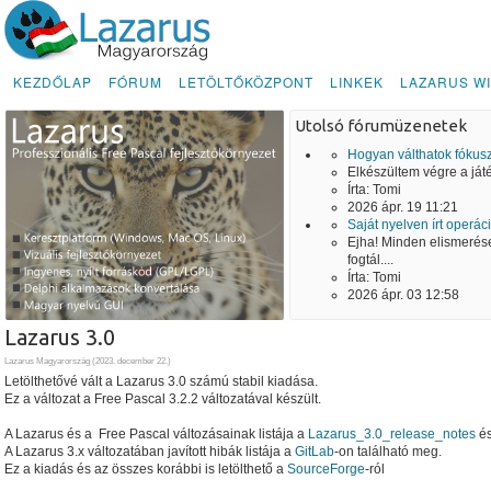
KEZDŐLAP
FÓRUM
LETÖLTŐKÖZPONT
LINKEK
LAZARUS WI
Utolsó fórumüzenetek
Hogyan válthatok fókusz
Elkészültem végre a játé
Írta:
Tomi
2026 ápr. 19 11:21
Saját nyelven írt operác
Ejha! Minden elismerése
fogtál....
Írta:
Tomi
2026 ápr. 03 12:58
Lazarus 3.0
Lazarus Magyarország (
2023. december 22.
)
Letölthetővé vált a Lazarus 3.0 számú stabil kiadása.
Ez a változat a Free Pascal 3.2.2 változatával készült.
A Lazarus és a Free Pascal változásainak listája a
Lazarus_3.0_release_notes
é
A Lazarus 3.x változatában javított hibák listája a
GitLab
-on található meg.
Ez a kiadás és az összes korábbi is letölthető a
SourceForge
-ról