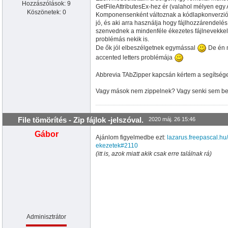
Hozzászólások: 9
GetFileAttributesEx-hez ér (valahol mélyen egy A
Köszönetek: 0
Komponensenként változnak a kódlapkonverziós
jó, és aki arra használja hogy fájlhozzárendelés,
szenvednek a mindenféle ékezetes fájlnevekkel, a
problémás nekik is.
De ők jól elbeszélgetnek egymással
De én m
accented letters problémája
Abbrevia TAbZipper kapcsán kértem a segítséget
Vagy mások nem zippelnek? Vagy senki sem bes
File tömörítés - Zip fájlok -jelszóval.
2020 máj. 26 15:46
Gábor
Ajánlom figyelmedbe ezt:
lazarus.freepascal.h
ekezetek#2110
(itt is, azok miatt akik csak erre találnak rá)
Adminisztrátor