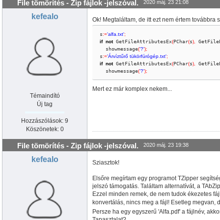
File tömörítés - Zip fájlok -jelszóval.
2020 máj. 23 21:08
kefealo
Ok! Megtaláltam, de itt ezt nem értem továbbra sem
s
:
=
'alfa.txt'
;
if
not
 GetFileAttributesEx
(
PChar
(
s
)
,
 GetFile
  showmessage
(
'?'
)
;
s
:
=
'Árvíztűrő tükörfúrógép.txt'
;
if
not
 GetFileAttributesEx
(
PChar
(
s
)
,
 GetFile
  showmessage
(
'?'
)
;
Mert ez már komplex nekem...
Témaindító
Új tag
Hozzászólások: 9
Köszönetek: 0
File tömörítés - Zip fájlok -jelszóval.
2020 máj. 23 19:38
kefealo
Sziasztok!
Elsőre megírtam egy programot TZipper segítsé
jelszó támogatás. Találtam alternatívát, a TAbZi
Ezzel minden remek, de nem tudok ékezetes fáj
konvertálás, nincs meg a fájl! Esetleg megvan, 
Persze ha egy egyszerű 'Alfa.pdf' a fájlnév, akko
Tapasztalat?