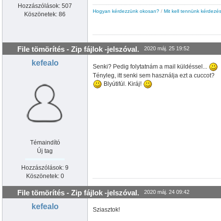
Hozzászólások: 507
Hogyan kérdezzünk okosan?
/
Mit kell tennünk kérdezés
Köszönetek: 86
File tömörítés - Zip fájlok -jelszóval.
2020 máj. 25 19:52
kefealo
Senki? Pedig folytatnám a mail küldéssel...
Tényleg, itt senki sem használja ezt a cuccot?
Blyútifúl. Kiráj!
Témaindító
Új tag
Hozzászólások: 9
Köszönetek: 0
File tömörítés - Zip fájlok -jelszóval.
2020 máj. 24 09:42
kefealo
Sziasztok!