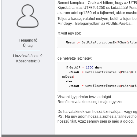
Semmi komplex... Csak azt hittem, hogy az UTF8T
Kipróbáltam az UTF8To1250 és tádááááá! Pers
akarom adni cp1250-el a fájlnevet, akkor máshol
Teljes a káosz, valahol mélyen, belül, a fejemben
Mindegy... Belegányoltam az AbUtils.Pas-ba...
Itt volt egy sor:
Témaindító
Result
:
=
 GetFileAttributesEx
(
PChar
(
aFile
Új tag
Hozzászólások: 9
de helyette lett négy:
Köszönetek: 0
if
 GetACP 
=
1250
then
Result
:
=
 GetFileAttributesEx
(
PChar
(
UTF
ndData
)
else
Result
:
=
 GetFileAttributesEx
(
PChar
(
aFi
Viszont így prímán teszi a dolgát...
Remélem valakinek segít majd egyszer...
De ha valakinek van hozzáfűznivalója... vagy egyé
PS.: Ha úgy adom hozzá a ziphez a fájlnevet hog
hosszú fájlt. Azaz sehogy sem jó még a dolog.