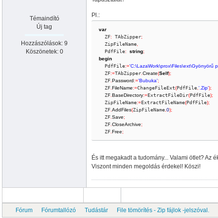
Pl.:
Témaindító
Új tag
var
  ZF
:
 TAbZipper
;
Hozzászólások: 9
  ZipFileName
,
Köszönetek: 0
  PdfFile
:
string
;
begin
  PdfFile
:
=
'C:\LazaWork\prox\Files\ext\Gyönyörű p
  ZF
:
=
TAbZipper
.
Create
(
Self
)
;
  ZF
.
Password
:
=
'Bubuka'
;
  ZF
.
FileName
:
=
ChangeFileExt
(
PdfFile
,
'.Zip'
)
;
  ZF
.
BaseDirectory
:
=
ExtractFileDir
(
PdfFile
)
;
  ZipFileName
:
=
ExtractFileName
(
PdfFile
)
;
  ZF
.
AddFiles
(
ZipFileName
,
0
)
;
  ZF
.
Save
;
  ZF
.
CloseArchive
;
  ZF
.
Free
;
És itt megakadt a tudomány... Valami ötlet? Az
Viszont minden megoldás érdekel! Köszi!
Fórum
Fórumtallózó
Tudástár
File tömörítés - Zip fájlok -jelszóval.