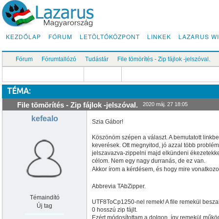
KEZDŐLAP
FÓRUM
LETÖLTŐKÖZPONT
LINKEK
LAZARUS WI
Fórum
Fórumtallózó
Tudástár
File tömörítés - Zip fájlok -jelszóval.
TÉMA:
File tömörítés - Zip fájlok -jelszóval.
2020 máj. 27 18:05
kefealo
Szia Gábor!
Köszönöm szépen a választ. A bemutatott linkbe
keverések. Ott megnyitod, jó azzal több problém
jelszavazva-zippelni majd elkündeni ékezetekke
célom. Nem egy nagy durranás, de ez van.
Akkor írom a kérdésem, és hogy mire vonatkozo
Abbrevia TAbZipper.
Témaindító
UTF8ToCp1250-nel remek! A file remekül beszal
Új tag
0 hosszú zip fájlt.
Ezért módosítottam a dolgon, így remekül műkö