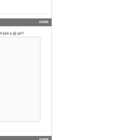
#2405
t kell a
@
jel?
#2404