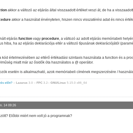
tion
akkor a változó az eljárás által visszaadott értéket veszi át, de ha a visszaado
cedure
akkor a használat érvénytelen, hiszen nincs visszatérési adat és nincs érték
nált eljárás
function
vagy
procedure
, a változó az adott eljárás memóriabeli helyén
s hiba, ha az eljárás deklarációja eltér a változó típusának deklarációjától (param
 kód értelmezésében az eltérő értékadási szintaxis használata a function és a pro
elműség miatt már az ősidők óta használatos a @ operátor.
ltozók esetén is alkalmazható, azok memóriabeli címének megszerzésére / használa
zés előtt?
--
Lazarus
3.0 --
FPC
3.2--
GNU/Linux
5.15.0 x86_64
n. 14 09:26
zött? Előbbi miért nem volt jó a programnak?