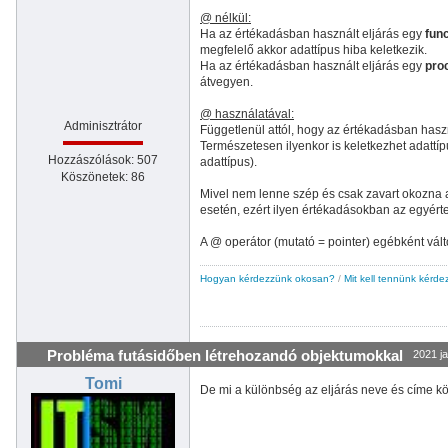
@ nélkül:
Ha az értékadásban használt eljárás egy
func
megfelelő akkor adattípus hiba keletkezik.
Ha az értékadásban használt eljárás egy
pro
átvegyen.
@ használatával:
Adminisztrátor
Függetlenül attól, hogy az értékadásban hasz
Természetesen ilyenkor is keletkezhet adattípu
Hozzászólások: 507
adattípus).
Köszönetek: 86
Mivel nem lenne szép és csak zavart okozna a
esetén, ezért ilyen értékadásokban az egyért
A @ operátor (mutató = pointer) egébként vá
Hogyan kérdezzünk okosan?
/
Mit kell tennünk kérde
Probléma futásidőben létrehozandó objektumokkal
2021 ja
Tomi
De mi a különbség az eljárás neve és címe kö