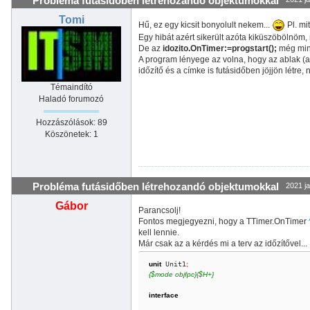
Probléma futásidőben létrehozandó objektumokkal
var

Tomi
  Form1: TForm1;

Hű, ez egy kicsit bonyolult nekem...
Pl. mi
  idozito: TTimer;

Egy hibát azért sikerült azóta kiküszöbölnöm
  cimke: TLabel;

De az
idozito.OnTimer:=progstart();
még mind
implementation

A program lényege az volna, hogy az ablak (a F
időzítő és a címke is futásidőben jöjjön létr
{
$R *.lfm
}
Témaindító
{
 TForm1 
}
Haladó forumozó
procedure TForm1.progstart
(
Sender: TObj
Hozzászólások: 89
begin

Köszönetek: 1
  FreeandNil
(
idozito
)
;

  cimke:=TLabel.Create
(
nil
)
;

  cimke.parent:=Form1;

  cimke.left:=
20
;

  cimke.top:=
20
;

Probléma futásidőben létrehozandó objektumokkal
2021 ja
  cimke.Caption:='Siker!';

  cimke.Visible:=true;

Gábor
Parancsolj!
end;

Fontos megjegyezni, hogy a TTimer.OnTimer
procedure TForm1.FormCreate
(
Sender: TOb
kell lennie.
begin

Már csak az a kérdés mi a terv az időzítővel...
  idozito:=TTimer.Create
(
nil
)
;

  idozito.interval:=
1000
;

unit
 Unit1
;
  idozito.ontimer:=@progstart;

{$mode objfpc}{$H+}
end;

interface
end.