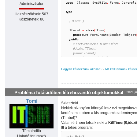
uses
  Classes
,
 SysUtils
,
 Forms
,
 Controls
Adminisztrátor
type
Hozzászólások: 507
Köszönetek: 86
{ TForm1 }
  TForm1 
=
class
(
TForm
)
procedure
 FormCreate
(
Sender
:
 TObject
)
public
// ezek lehetnek a TForm1 részei
{idozito: TTimer;}
{cimke: TLabel;}
{procedure createLabel;}
{procedure createTimer;}
Hogyan kérdezzünk okosan?
/
Mit kell tennünk kérde
procedure
 idozitoOnTimer
(
Sender
:
 TOb
end
;
var
  Form1
:
 TForm1
;
Probléma futásidőben létrehozandó objektumokkal
2021 ja
  idozito
:
 TTimer
;
// ez lehet a TForm1 része, 
  cimke
:
 TLabel
;
// ez lehet a TForm1 része, de
Tomi
Sziasztok!
Nektek bizonyára könnyű lesz ezt megválaszoln
implementation
kérdésem: ebben a kis programkezdeményemben
(TLabel)?
{$R *.lfm}
Valamiért nem tetszik neki a
KillTimer(0,idozi
{ TForm1 }
Itt a teljes program:
Témaindító
procedure
 createLabel
;
// vagy {procedure TF
Haladó forumozó
unit Unit1;
