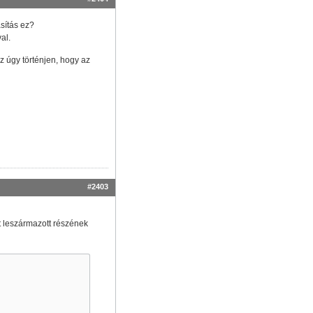
sítás ez?
al.
ez úgy történjen, hogy az
#2403
t leszármazott részének