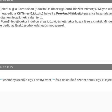
t jelent a @ a Lazarusban ("idozito.OnTimer:=@Form1.idozitoOntimer;")? Milyen uta
, mégpedig a
KillTimer(0,idozito)
helyett a
FreeAndNil(idozito)
parancs használatáv
ig nem tetszik neki valamiért...
orm1) létrejöttekor induljon el az időzítő, és lejártakor hozza létre a címkét. Mind
e, ne pedig az Eszközsorból odahúzós módszerrel.
ect
)
;

n. 12 11:27
^^
eseménykezelője egy TNotifyEvent
^^
és a deklaráció szerint ennek egy TObjec
ject
)
;
