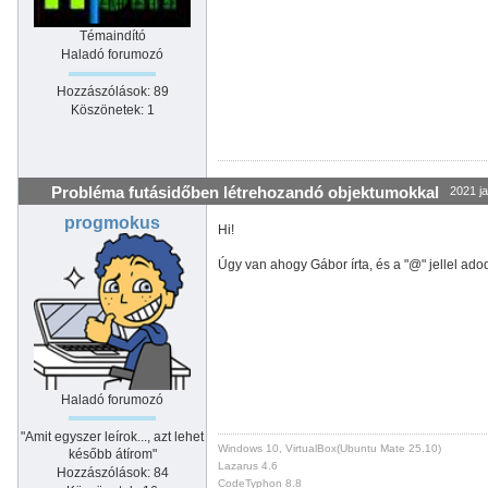
Témaindító
Haladó forumozó
Hozzászólások: 89
Köszönetek: 1
Probléma futásidőben létrehozandó objektumokkal
2021 ja
progmokus
Hi!
Úgy van ahogy Gábor írta, és a "@" jellel ado
Haladó forumozó
"Amit egyszer leírok..., azt lehet
Windows 10, VirtualBox(Ubuntu Mate 25.10)
később átírom"
Lazarus 4.6
Hozzászólások: 84
CodeTyphon 8.8