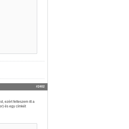
#2402
 ezért felteszem itt a
r) és egy címkét