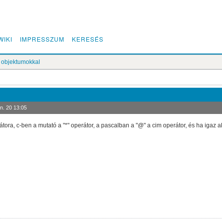
WIKI
IMPRESSZUM
KERESÉS
 objektumokkal
n. 20 13:05
ora, c-ben a mutató a "*" operátor, a pascalban a "@" a cim operátor, és ha igaz akk