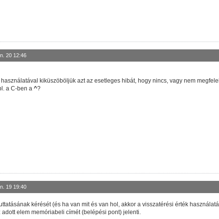
n. 20 12:46
használatával kiküszöböljük azt az esetleges hibát, hogy nincs, vagy nem megfelel
pl. a C-ben a
^
?
n. 19 19:40
ttatásának kérését (és ha van mit és van hol, akkor a visszatérési érték használatát)
 adott elem memóriabeli címét (belépési pont) jelenti.