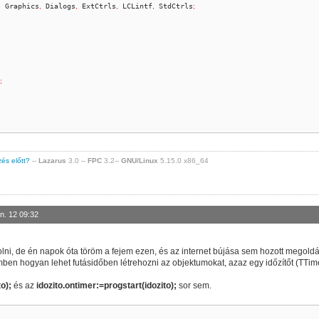
,
 Graphics
,
 Dialogs
,
 ExtCtrls
,
 LCLintf
,
 StdCtrls
;
;
zés előtt?
--
Lazarus
3.0 --
FPC
3.2--
GNU/Linux
5.15.0 x86_64
ject
)
;
n. 12 09:32
de akkor innen törölni kell
 akkor innen törölni kell
i, de én napok óta töröm a fejem ezen, és az internet bújása sem hozott megoldást,
 hogyan lehet futásidőben létrehozni az objektumokat, azaz egy időzítőt (TTime
to);
és az
idozito.ontimer:=progstart(idozito);
sor sem.
orm1.createLabel;}