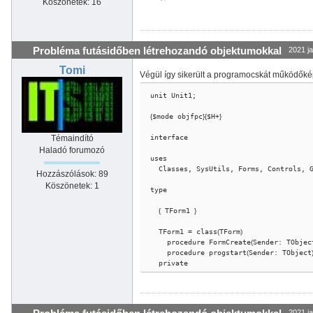
Köszönetek: 16
Probléma futásidőben létrehozandó objektumokkal
2021 ja
Tomi
Végül így sikerült a programocskát működőkép
unit Unit1;

{
$mode objfpc
}
{
$H+
}
interface

Témaindító
Haladó forumozó
uses

  Classes, SysUtils, Forms, Controls, Graphics, Dialogs, ExtCtrls, LCLintf, StdCtrls;

Hozzászólások: 89
Köszönetek: 1
type

{
 TForm1 
}
  TForm1 = class
(
TForm
)
    procedure FormCreate
(
Sender: TObjec
    procedure progstart
(
Sender: TObject
  private

  public

  end;

2021 ja