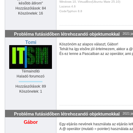
Windows 10, VirtualBox(Ubuntu Mate 25.10)
később átírom"
Lazarus 4.6
Hozzászólások: 84
CodeTyphon 8.8
Köszönetek: 16
Probléma futásidőben létrehozandó objektumokkal
2021 ja
Tomi
Köszönöm az alapos választ, Gábor!
Tehát ha így elsőre jól értelmezem, akkor a
@
És ez lenne a Pascalban az az operátor, ami 
Témaindító
Haladó forumozó
Hozzászólások: 89
Köszönetek: 1
Probléma futásidőben létrehozandó objektumokkal
2021 ja
Gábor
Egy eljárás nevének használata az eljárás lefu
A @ operátor (mutató = pointer) használata az