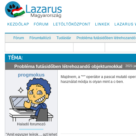
KEZDŐLAP
FÓRUM
LETÖLTŐKÖZPONT
LINKEK
LAZARUS 
Fórum
Fórumtallózó
Tudástár
Probléma futásidőben létrehozandó
TÉMA:
Probléma futásidőben létrehozandó objektumokkal
2021 ja
progmokus
Majdnem, a "^" operátor a pascal mutató operát
használat módja is olyan mint a c-ben.
Haladó forumozó
"Amit egyszer leírok..., azt lehet