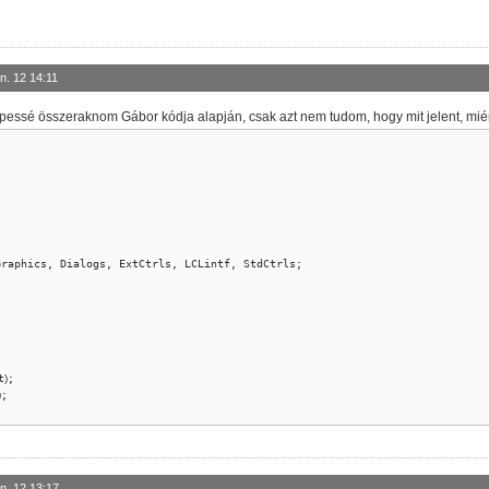
n. 12 14:11
essé összeraknom Gábor kódja alapján, csak azt nem tudom, hogy mit jelent, miér
t
)
;

)
;

n. 12 13:17