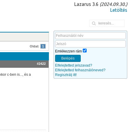
Lazarus 3.6
(2024.09.30.)
Letöltés
Oldal:
1
Emlékezzen rám
Belépés
#2422
Elfelejtetted jelszavad?
Elfelejtetted felhasználóneved?
or c-ben is..., és a
Regisztrálj itt!