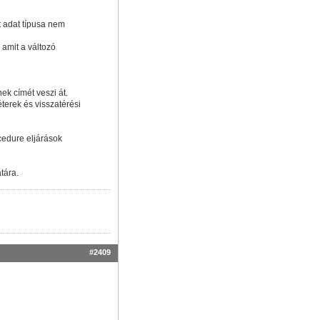
tt adat típusa nem
 amit a változó
ek címét veszi át.
éterek és visszatérési
cedure eljárások
tára.
#2409