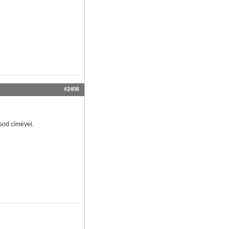
#2406
ásod címével.