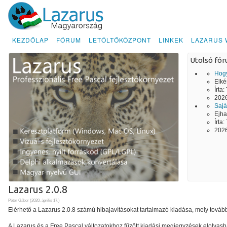
KEZDŐLAP
FÓRUM
LETÖLTŐKÖZPONT
LINKEK
LAZARUS 
Utolsó fó
Hogy
Elké
Írta:
2026
Sajá
Ejha
Írta:
2026
Lazarus 2.0.8
Péter Gábor (
2020. április 17.
)
Elérhető a Lazarus 2.0.8 számú hibajavításokat tartalmazó kiadása, mely továbbr
A Lazarus és a Free Pascal változatokhoz fűzött kiadási megjegyzések elolvas