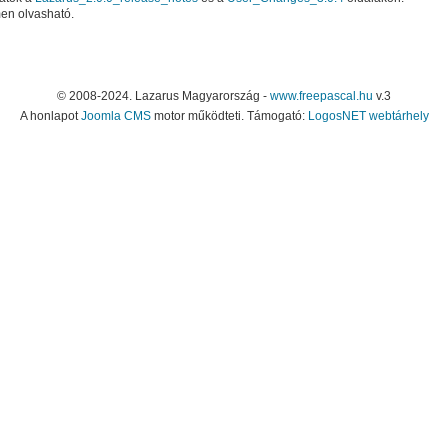
en olvasható.
© 2008-2024. Lazarus Magyarország -
www.freepascal.hu
v.3
A honlapot
Joomla CMS
motor működteti. Támogató:
LogosNET webtárhely