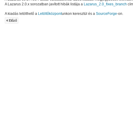
A Lazarus 2.0.x sorozatban javított hibák listája a
Lazarus_2.0_fixes_branch
cím
A kiadás letölthető a
Letöltőközpont
unkon keresztül és a
SourceForge
-on.
Előző