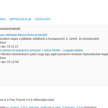
WIKI
IMPRESSZUM
KERESÉS
rumüzenetek
an válthatok fókuszt form-ok között?
szültem végre a játékkal; letölthető a honlapomról, a címről. Jó szórakozást!
Tomi
 ápr. 19 11:21
t nyelven írt operációs rendszer + inline FASM – csapatot építek
! Minden elismerésem azért, hogy egy saját operációs rendszer fejlesztésébe fogtál.
Tomi
 ápr. 03 12:58
a is a Free Pascal 3.0.4 változatára épül.
hatók a
Lazarus_2.0.0_release_notes
és a
User_Changes_3.0.4
oldalakon.