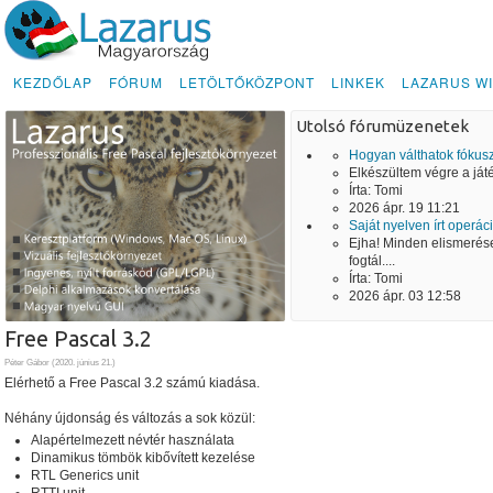
KEZDŐLAP
FÓRUM
LETÖLTŐKÖZPONT
LINKEK
LAZARUS WI
Utolsó fórumüzenetek
Hogyan válthatok fókusz
Elkészültem végre a játé
Írta:
Tomi
2026 ápr. 19 11:21
Saját nyelven írt operác
Ejha! Minden elismerése
fogtál....
Írta:
Tomi
2026 ápr. 03 12:58
Free Pascal 3.2
Péter Gábor (
2020. június 21.
)
Elérhető a Free Pascal 3.2 számú kiadása.
Néhány újdonság és változás a sok közül:
Alapértelmezett névtér használata
Dinamikus tömbök kibővített kezelése
RTL Generics unit