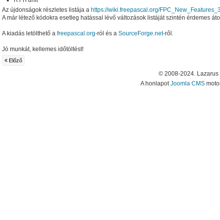
RTTI unit
Az újdonságok részletes listája a
https://wiki.freepascal.org/FPC_New_Features_
A már létező kódokra esetleg hatással lévő változások listáját szintén érdemes át
A kiadás letölthető a
freepascal.org
-ról és a
SourceForge.net
-ről.
Jó munkát, kellemes időtöltést!
Előző
© 2008-2024. Lazarus
A honlapot
Joomla CMS
motor