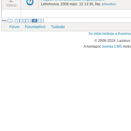
Létrehozva, 2008 márc. 22 13:35, Írta:
pitwalker
Válasz
...
Oldal:
1
9
10
11
12
13
Fórum
Fórumtallózó
Tudástár
Az oldal motorja a
Kunena
© 2008-2024. Lazarus
A honlapot
Joomla CMS
motor