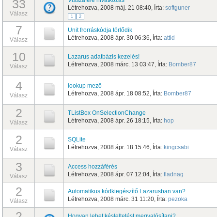
33
Létrehozva, 2008 máj. 21 08:40, Írta:
softguner
Válasz
1
2
7
Unit frorráskódja törlődik
Létrehozva, 2008 ápr. 30 06:36, Írta:
attid
Válasz
10
Lazarus adatbázis kezelés!
Létrehozva, 2008 márc. 13 03:47, Írta:
Bomber87
Válasz
4
lookup mező
Létrehozva, 2008 ápr. 18 08:52, Írta:
Bomber87
Válasz
2
TListBox OnSelectionChange
Létrehozva, 2008 ápr. 26 18:15, Írta:
hop
Válasz
2
SQLite
Létrehozva, 2008 ápr. 18 15:46, Írta:
kingcsabi
Válasz
3
Access hozzáférés
Létrehozva, 2008 ápr. 07 12:04, Írta:
fladnag
Válasz
2
Automatikus kódkiegészítő Lazarusban van?
Létrehozva, 2008 márc. 31 11:20, Írta:
pezoka
Válasz
2
Hogyan lehet késleltetést megvalósítani?