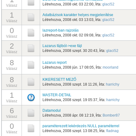
Létrehozva, 2008 okt. 03 22:00, Írta:
glaci52
Válasz
1
Adatbázisok karakter helyes megjelenítése
Létrehozva, 2008 okt. 03 13:03, Írta:
glaci52
Válasz
0
lazreport-ban rajzolás
Létrehozva, 2008 okt. 02 09:08, Írta:
glaci52
Válasz
2
Lazarus fájlból->exe fájl
Létrehozva, 2008 szept. 30 20:43, Írta:
glaci52
Válasz
8
Lazarus report
Létrehozva, 2008 jún. 17 08:05, Írta:
moorland
Válasz
8
KIKERESETT MEZŐ
Létrehozva, 2008 szept. 18 11:26, Írta:
harrichy
Válasz
1
MASTER-DETAIL
Létrehozva, 2008 szept. 19 05:37, Írta:
harrichy
Válasz
6
Datamodul
Létrehozva, 2008 ápr. 08 12:19, Írta:
Bomber87
Válasz
0
paraméterezett lekérdezés NULL paraméterrel
Létrehozva, 2008 szept. 13 08:25, Írta:
fladnag
Válasz