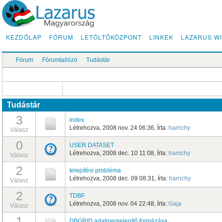
KEZDŐLAP
FÓRUM
LETÖLTŐKÖZPONT
LINKEK
LAZARUS WI
Fórum
Fórumtallózó
Tudástár
Tudástár
3
index
Létrehozva, 2008 nov. 24 06:36, Írta:
harrichy
Válasz
0
USER DATASET
Létrehozva, 2008 dec. 10 11:08, Írta:
harrichy
Válasz
2
telepítési probléma
Létrehozva, 2008 dec. 09 08:31, Írta:
harrichy
Válasz
2
TDBF
Létrehozva, 2008 nov. 04 22:48, Írta:
Gaja
Válasz
1
DBGRID adatmegjelenítő formázása