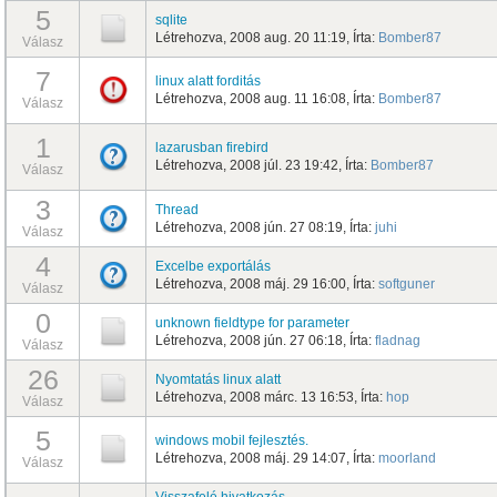
5
sqlite
Létrehozva, 2008 aug. 20 11:19, Írta:
Bomber87
Válasz
7
linux alatt forditás
Létrehozva, 2008 aug. 11 16:08, Írta:
Bomber87
Válasz
1
lazarusban firebird
Létrehozva, 2008 júl. 23 19:42, Írta:
Bomber87
Válasz
3
Thread
Létrehozva, 2008 jún. 27 08:19, Írta:
juhi
Válasz
4
Excelbe exportálás
Létrehozva, 2008 máj. 29 16:00, Írta:
softguner
Válasz
0
unknown fieldtype for parameter
Létrehozva, 2008 jún. 27 06:18, Írta:
fladnag
Válasz
26
Nyomtatás linux alatt
Létrehozva, 2008 márc. 13 16:53, Írta:
hop
Válasz
5
windows mobil fejlesztés.
Létrehozva, 2008 máj. 29 14:07, Írta:
moorland
Válasz
Visszafelé hivatkozás