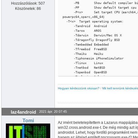
Hozzászólások: 507
      -PB        Show default compiler bi
      -PP        Show default target cpu

Köszönetek: 86
      -P<x>      Set target CPU 
(
aarch64,
powerpc64,sparc,x86_64
)
  -T<x>  Target operating system:

      -Tandroid  Android

      -Taros     AROS

      -Tdarwin   Darwin/Mac OS X

      -Tdragonfly DragonFly BSD

      -Tembedded Embedded

      -Tfreebsd  FreeBSD

      -Thaiku    Haiku

      -Tiphonesim iPhoneSimulator

      -Tlinux    Linux

      -Tnetbsd   NetBSD

      -Topenbsd  OpenBSD

      -Tsolaris  Solaris
Hogyan kérdezzünk okosan?
/
Mit kell tennünk kérdezés
laz4android
2021 ápr. 20 07:45
Tomi
Az imént beletelepítettem a Lazarus mappájába a 
win32.cross.android.exe-t. De még mindig azt ír
androidot. Lehet, hogy fordító programként nem 
hanem az általad említett ppcrossarm.exe-t? M