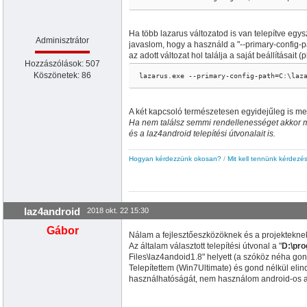
Ha több lazarus változatod is van telepítve egys
Adminisztrátor
javaslom, hogy a használd a "--primary-config-
az adott változat hol találja a saját beállításait (p
Hozzászólások: 507
Köszönetek: 86
lazarus.exe --primary-config-path=C:\laz
A két kapcsoló természetesen egyidejűleg is m
Ha nem találsz semmi rendellenességet akkor más
és a laz4android telepítési útvonalait is.
Hogyan kérdezzünk okosan?
/
Mit kell tennünk kérdezés
laz4android
2018 okt. 22 15:30
Gábor
Nálam a fejlesztőeszközöknek és a projekteknek
Az általam választott telepítési útvonal a "
D:\pro
Files\laz4andoid1.8" helyett (a szóköz néha go
Telepítettem (Win7Ultimate) és gond nélkül eli
használhatóságát, nem használom android-os a