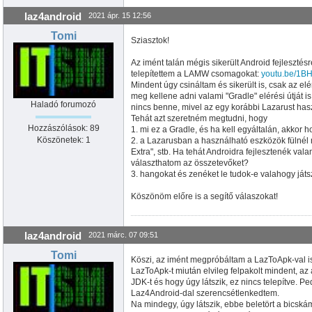
laz4android
2021 ápr. 15 12:56
Tomi
Sziasztok!
Az imént talán mégis sikerült Android fejlesztés
telepítettem a LAMW csomagokat:
youtu.be/1B
Mindent úgy csináltam és sikerült is, csak az 
meg kellene adni valami "Gradle" elérési útját 
Haladó forumozó
nincs benne, mivel az egy korábbi Lazarust has
Tehát azt szeretném megtudni, hogy
Hozzászólások: 89
1. mi ez a Gradle, és ha kell egyáltalán, akkor h
Köszönetek: 1
2. a Lazarusban a használható eszközök fülnél 
Extra", stb. Ha tehát Androidra fejlesztenék va
választhatom az összetevőket?
3. hangokat és zenéket le tudok-e valahogy ját
Köszönöm előre is a segítő válaszokat!
laz4android
2021 márc. 07 09:51
Tomi
Köszi, az imént megpróbáltam a LazToApk-val is,
LazToApk-t miután elvileg felpakolt mindent, az 
JDK-t és hogy úgy látszik, ez nincs telepítve. Pe
Laz4Android-dal szerencsétlenkedtem.
Na mindegy, úgy látszik, ebbe beletört a bicská