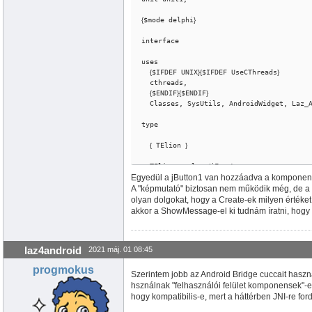
{
$mode delphi
}
interface

uses

{
$IFDEF UNIX
}
{
$IFDEF UseCThreads
}
  cthreads,

{
$ENDIF
}
{
$ENDIF
}
  Classes, SysUtils, AndroidWidget, Laz_A
type

{
 TElion 
}
  TElion = class
(
jForm
)
Egyedül a jButton1 van hozzáadva a komponense
    jButton1,gomb2: jButton;

    vaszon: jCanvas;

A "képmutató" biztosan nem működik még, de a k
    kepmutato: jImageView;

olyan dolgokat, hogy a Create-ek milyen értéket
    procedure jButton1Click
(
Sender: TObje
akkor a ShowMessage-el ki tudnám íratni, hogy l
    procedure gomb2katt
(
Sender: TObject
)
;

  private

{
private declarations
}
laz4android
2021 máj. 01 08:45
  public

{
public declarations
}
progmokus
  end;

Szerintem jobb az Android Bridge cuccait haszn
hsználnak "felhasználói felület komponensek"-et.
var

hogy kompatibilis-e, mert a háttérben JNI-re ford
  Elion: TElion;
