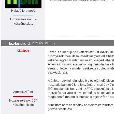
Haladó forumozó
Hozzászólások: 89
Köszönetek: 1
laz4android
2021 ápr. 19 10:17
Gábor
Lazarus a menüjében kattints az "Eszközök / B
"Környezet" beállításai között megtalálod a has
kellene legyen minden amire szükséged lehet (ke
A bemásolós módszer akkor fog működni ha a f
esetén, illetve ha minden szükséges dolog is el
eszközöknek).
Ajánlott, hogy mindig telepítve és elérhető útvo
használatban lévő fordító számára, mert úgy újr
Erősen ajánlott, hogy azt az FPC-t használja a La
Adminisztrátor
melyik és hol van), illetve lehetőleg ne legyen k
megoldható (nálam is fent van a fejlesztői és a s
Hozzászólások: 507
Köszönetek: 86
Mint írtam nem használok androidra keresztfor
(kivéve tesztelés).