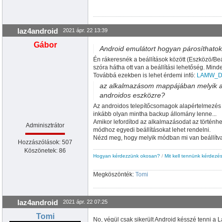
     gomb2.enabled:=true;

     gomb2.OnClick:=gomb2katt;

end;

laz4android
2021 ápr. 22 13:39
procedure TElion.gomb2katt
(
Sender: TObjec
var i,idex,idey: integer;

Gábor
begin

Android emulátort hogyan párosíthato
     randomize;

Én rákeresnék a beállítások között (Eszközö/Beál
     vaszon.PaintColor:=colbrWhite;

szóra hátha ott van a beállítási lehetőség. Min
     for i:=
1
 to 
10
 do

Továbbá ezekben is lehet érdemi infó:
LAMW_De
     begin

          idex:=random
(
Elion.width
)
+
1
;

az alkalmazásom mappájában melyik az 
          idey:=random
(
Elion.height
)
+
1
;

androidos eszközre?
          vaszon.drawcircle
(
idex,idey,
100
Az androidos telepítőcsomagok alapértelmezés s
     end;

     gomb2.Destroy;

inkább olyan mintha backup állomány lenne...
end;

Amikor lefordítod az alkalmazásodat az történhe
Adminisztrátor
módhoz egyedi beállításokat lehet rendelni.
end.
Nézd meg, hogy melyik módban mi van beállítva 
Hozzászólások: 507
Köszönetek: 86
Hogyan kérdezzünk okosan?
/
Mit kell tennünk kérdezés
Megköszönték:
Tomi
laz4android
2021 ápr. 22 07:25
Tomi
No, végül csak sikerült Android késszé tenni a L