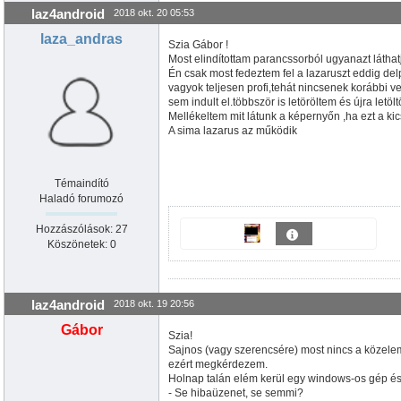
laz4android
2018 okt. 20 05:53
laza_andras
Szia Gábor !
Most elindítottam parancssorból ugyanazt láthatju
Én csak most fedeztem fel a lazaruszt eddig
vagyok teljesen profi,tehát nincsenek korábbi ve
sem indult el.többször is letöröltem és újra letöl
Mellékeltem mit látunk a képernyőn ,ha ezt a ki
A sima lazarus az működik
Témaindító
Haladó forumozó
Hozzászólások: 27
Köszönetek: 0
laz4android
2018 okt. 19 20:56
Gábor
Szia!
Sajnos (vagy szerencsére) most nincs a közele
ezért megkérdezem.
Holnap talán elém kerül egy windows-os gép és
- Se hibaüzenet, se semmi?