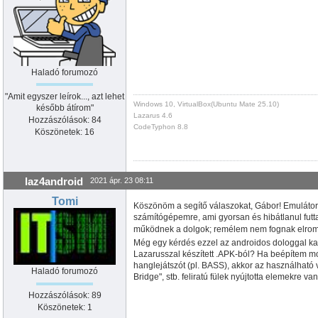
implementation

{
$R *.lfm
}
{
 TElion 
}
Haladó forumozó
procedure TElion.jButton1Click
(
Sender: TO
begin

"Amit egyszer leírok..., azt lehet
     jButton1.destroy;

Windows 10, VirtualBox(Ubuntu Mate 25.10)
később átírom"
     kepmutato:=jImageView.Create
(
self
)
;

Lazarus 4.6
     kepmutato.init
(
gApp
)
;

Hozzászólások: 84
CodeTyphon 8.8
     kepmutato.left:=Elion.left;

Köszönetek: 16
     kepmutato.top:=Elion.top;

     kepmutato.width:=Elion.width;

     kepmutato.height:=Elion.height;

     vaszon:=jCanvas.create
(
Elion
)
;

laz4android
2021 ápr. 23 08:11
     vaszon.init
(
gApp
)
;

     vaszon.CreateBitmap
(
Elion.width,Elio
Tomi
     vaszon.PaintColor:=colbrWhite;

Köszönöm a segítő válaszokat, Gábor! Emulátor
     vaszon.drawcircle
(
Elion.left+
10
,Elio
számítógépemre, ami gyorsan és hibátlanul futt
     kepmutato.SetImage
(
vaszon.GetBitmap
(
)
működnek a dolgok; remélem nem fognak elrom
     gomb2:=jButton.create
(
Elion
)
;

Még egy kérdés ezzel az androidos dologgal kapc
     gomb2.parent:=Elion;

Lazarusszal készített .APK-ból? Ha beépítem m
     gomb2.init
(
gApp
)
;

hanglejátszót (pl. BASS), akkor az használható
     gomb2.text:='Egy új gomb';

Haladó forumozó
Bridge", stb. feliratú fülek nyújtotta elemekre v
     gomb2.left:=Elion.left+
200
;

     gomb2.top:=Elion.top+
200
;

Hozzászólások: 89
     gomb2.width:=
50
;

Köszönetek: 1
     gomb2.height:=
50
;
