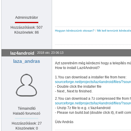
Adminisztrátor
Hozzászólások: 507
Hogyan kérdezzünk okosan?
/
Mit kell tennünk kérdezés
Köszönetek: 86
laz4android
2018 okt. 23 06:13
laza_andras
Azt szeretném még kérdezni hogy a telepítés más
How to install Laz4Android?
1.You can download a installer file from here:
sourceforge.net/projects/laz4android/files/?so
- Double click the installer file
- Next , Next to finished.
2.You can download a 7z compressed file from 
sourceforge.net/projects/laz4android/files/?so
- Unzip 7z file to e.g. c:\laz4android
Témaindító
- Please run build.bat (double click it), it will c
Haladó forumozó
Üdv András
Hozzászólások: 27
Köszönetek: 0