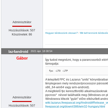
Adminisztrátor
Hozzászólások: 507
Hogyan kérdezzünk okosan?
/
Mit kell tennünk kérdezés
Köszönetek: 86
laz4android
2021 ápr. 18 08:54
Gábor
Így tudod megnézni, hogy a parancssorból elér
támogatja:
fpc -iTO -iTP
A telepített FPC és Lazarus "units" könyvtáraiban
ténylegesen mely rendszer/processzor párosokho
x86_64-win64 vagy arm-android).
A megfelelő fpc keresztfordító alkalmazásoknak 
ppcross* névvel találhatók meg (Windows-on pl
Adminisztrátor
Windowsra létezik "gyári" előre elkészített andr
wiki.lazarus.freepascal.org/Android#Release_v
Hozzászólások: 507
freepascal.org/down/i386/win32-hungary.html