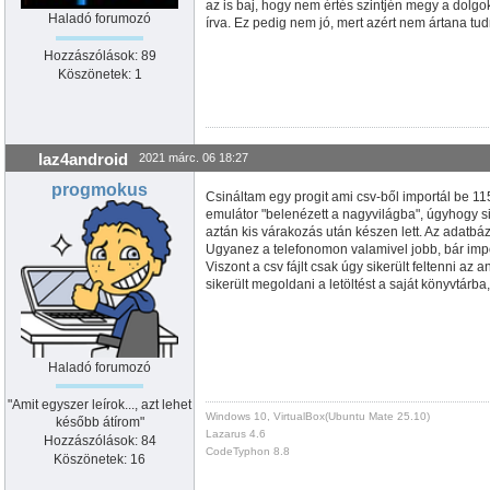
az is baj, hogy nem értés szintjén megy a dolgo
Haladó forumozó
írva. Ez pedig nem jó, mert azért nem ártana tudn
Hozzászólások: 89
Köszönetek: 1
laz4android
2021 márc. 06 18:27
progmokus
Csináltam egy progit ami csv-ből importál be 11
emulátor "belenézett a nagyvilágba", úgyhogy 
aztán kis várakozás után készen lett. Az adatbá
Ugyanez a telefonomon valamivel jobb, bár impo
Viszont a csv fájlt csak úgy sikerült feltenni a
sikerült megoldani a letöltést a saját könyvtárba,
Haladó forumozó
"Amit egyszer leírok..., azt lehet
Windows 10, VirtualBox(Ubuntu Mate 25.10)
később átírom"
Lazarus 4.6
Hozzászólások: 84
CodeTyphon 8.8
Köszönetek: 16