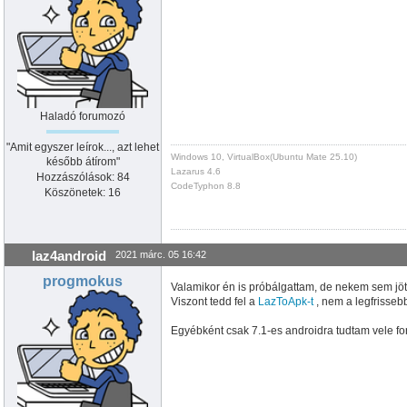
Haladó forumozó
"Amit egyszer leírok..., azt lehet
Windows 10, VirtualBox(Ubuntu Mate 25.10)
később átírom"
Lazarus 4.6
Hozzászólások: 84
CodeTyphon 8.8
Köszönetek: 16
laz4android
2021 márc. 05 16:42
progmokus
Valamikor én is próbálgattam, de nekem sem jött
Viszont tedd fel a
LazToApk-t
, nem a legfrisseb
Egyébként csak 7.1-es androidra tudtam vele for