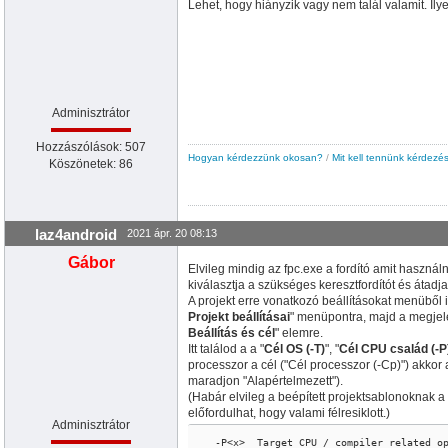
Lehet, hogy hiányzik vagy nem talál valamit. I
Adminisztrátor
Hozzászólások: 507
Hogyan kérdezzünk okosan?
/
Mit kell tennünk kérdezés
Köszönetek: 86
laz4android
2021 ápr. 20 08:13
Gábor
Elvileg mindig az fpc.exe a fordító amit haszná
kiválasztja a szükséges keresztfordítót és átadj
A projekt erre vonatkozó beállításokat menüből i
Projekt beállításai
" menüpontra, majd a megjel
Beállítás és cél
" elemre.
Itt találod a a "
Cél OS (-T)
", "
Cél CPU család (-P
processzor a cél ("Cél processzor (-Cp)") akkor
maradjon "Alapértelmezett").
(Habár elvileg a beépített projektsablonoknak a 
előfordulhat, hogy valami félresiklott.)
Adminisztrátor
  -P<x>  Target CPU / compiler related op