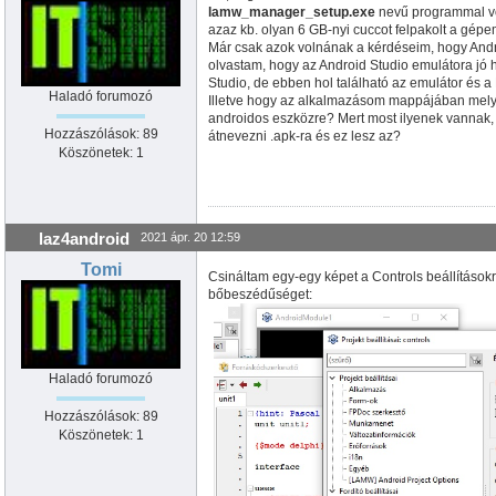
lamw_manager_setup.exe
nevű programmal volt
azaz kb. olyan 6 GB-nyi cuccot felpakolt a gépe
Már csak azok volnának a kérdéseim, hogy Andr
olvastam, hogy az Android Studio emulátora jó 
Studio, de ebben hol található az emulátor és a
Haladó forumozó
Illetve hogy az alkalmazásom mappájában melyik
androidos eszközre? Mert most ilyenek vannak,
Hozzászólások: 89
átnevezni .apk-ra és ez lesz az?
Köszönetek: 1
laz4android
2021 ápr. 20 12:59
Tomi
Csináltam egy-egy képet a Controls beállítások
bőbeszédűséget:
Haladó forumozó
Hozzászólások: 89
Köszönetek: 1