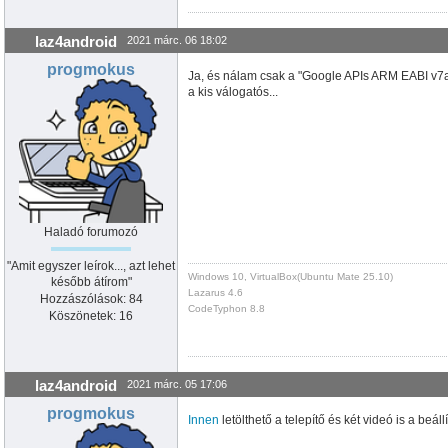
laz4android
2021 márc. 06 18:02
progmokus
Ja, és nálam csak a "Google APIs ARM EABI v7a s
a kis válogatós...
Haladó forumozó
"Amit egyszer leírok..., azt lehet
Windows 10, VirtualBox(Ubuntu Mate 25.10)
később átírom"
Lazarus 4.6
Hozzászólások: 84
CodeTyphon 8.8
Köszönetek: 16
laz4android
2021 márc. 05 17:06
progmokus
Innen
letölthető a telepítő és két videó is a beállí