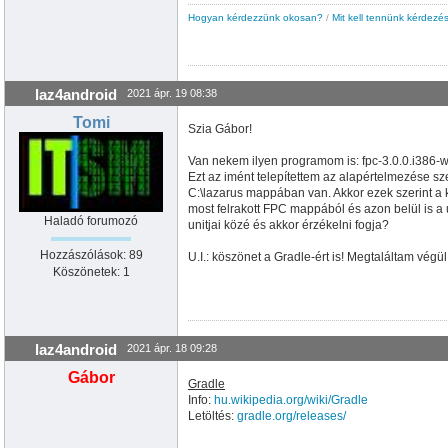
Hogyan kérdezzünk okosan?
/
Mit kell tennünk kérdezés
laz4android
2021 ápr. 19 08:38
Tomi
Szia Gábor!
Van nekem ilyen programom is: fpc-3.0.0.i386-
Ezt az imént telepítettem az alapértelmezése s
C:\lazarus mappában van. Akkor ezek szerint a 
most felrakott FPC mappából és azon belül is a
Haladó forumozó
unitjai közé és akkor érzékelni fogja?
Hozzászólások: 89
U.I.: köszönet a Gradle-ért is! Megtaláltam végü
Köszönetek: 1
laz4android
2021 ápr. 18 09:28
Gábor
Gradle
Info:
hu.wikipedia.org/wiki/Gradle
Letöltés:
gradle.org/releases/