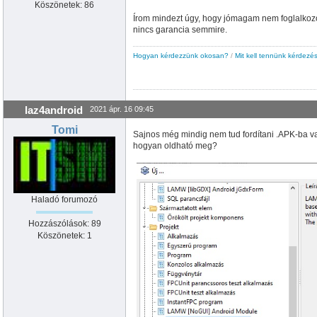
Köszönetek: 86
Írom mindezt úgy, hogy jómagam nem foglalkozom
nincs garancia semmire.
Hogyan kérdezzünk okosan?
/
Mit kell tennünk kérdezés
laz4android
2021 ápr. 16 09:45
Tomi
Sajnos még mindig nem tud fordítani .APK-ba va
hogyan oldható meg?
Haladó forumozó
Hozzászólások: 89
Köszönetek: 1