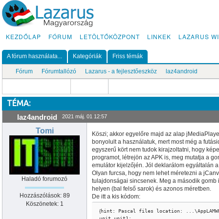
KEZDŐLAP
FÓRUM
LETÖLTŐKÖZPONT
LINKEK
LAZARUS WI
A fórum használata...
Kategóriák
Friss témák
Fórum
Fórumtallózó
Lazarus - a fejlesztőeszköz
laz4android
TÉMA:
laz4android
2021 máj. 01 12:57
Tomi
Köszi; akkor egyelőre majd az alap jMediaPlaye
bonyolult a használatuk, mert most még a futási
egyszerű kört nem tudok kirajzoltatni, hogy képe
programot, létrejön az APK is, meg mutatja a g
emulátor kijelzőjén. Jól deklarálom egyáltalán a
Olyan furcsa, hogy nem lehet méretezni a jCanvas
Haladó forumozó
tulajdonságai sincsenek. Meg a második gomb i
helyen (bal felső sarok) és azonos méretben.
Hozzászólások: 89
De itt a kis kódom:
Köszönetek: 1
{
hint: Pascal files location: ...\AppLAMW
unit unit1;
