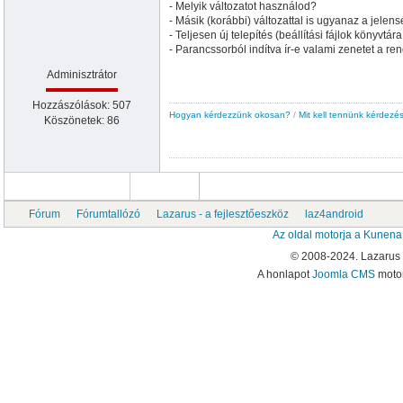
- Melyik változatot használod?
- Másik (korábbi) változattal is ugyanaz a jelen
- Teljesen új telepítés (beállítási fájlok könyvtá
- Parancssorból indítva ír-e valami zenetet a re
Adminisztrátor
Hozzászólások: 507
Hogyan kérdezzünk okosan?
/
Mit kell tennünk kérdezés
Köszönetek: 86
Fórum
Fórumtallózó
Lazarus - a fejlesztőeszköz
laz4android
Az oldal motorja a
Kunena
© 2008-2024. Lazarus
A honlapot
Joomla CMS
motor