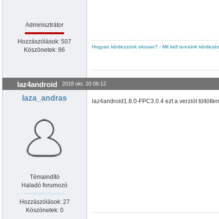
Adminisztrátor
Hozzászólások: 507
Hogyan kérdezzünk okosan?
/
Mit kell tennünk kérdezés
Köszönetek: 86
laz4android
2018 okt. 20 06:12
laza_andras
laz4android1.8.0-FPC3.0.4 ezt a verziót töltöttem
Témaindító
Haladó forumozó
Hozzászólások: 27
Köszönetek: 0