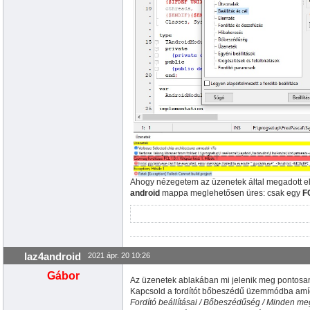
Ahogy nézegetem az üzenetek által megadott el
android
mappa meglehetősen üres: csak egy
F
laz4android
2021 ápr. 20 10:26
Gábor
Az üzenetek ablakában mi jelenik meg pontosa
Kapcsold a fordítót bőbeszédű üzemmódba amí
Fordító beállításai / Bőbeszédűség / Minden meg