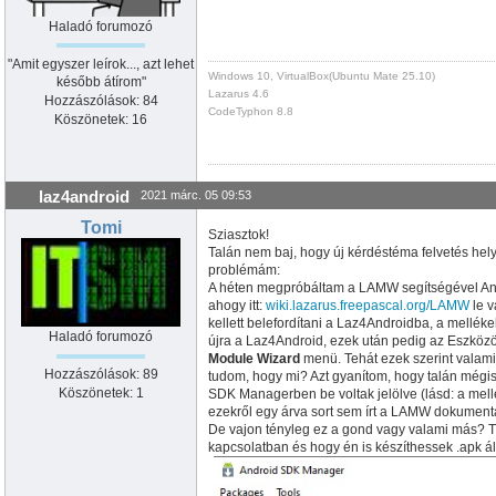
Haladó forumozó
"Amit egyszer leírok..., azt lehet
Windows 10, VirtualBox(Ubuntu Mate 25.10)
később átírom"
Lazarus 4.6
Hozzászólások: 84
CodeTyphon 8.8
Köszönetek: 16
laz4android
2021 márc. 05 09:53
Tomi
Sziasztok!
Talán nem baj, hogy új kérdéstéma felvetés helye
problémám:
A héten megpróbáltam a LAMW segítségével Andr
ahogy itt:
wiki.lazarus.freepascal.org/LAMW
le v
kellett belefordítani a Laz4Androidba, a melléke
Haladó forumozó
újra a Laz4Android, ezek után pedig az Eszkö
Module Wizard
menü. Tehát ezek szerint valami
Hozzászólások: 89
tudom, hogy mi? Azt gyanítom, hogy talán mégis 
Köszönetek: 1
SDK Managerben be voltak jelölve (lásd: a mellé
ezekről egy árva sort sem írt a LAMW dokumentác
De vajon tényleg ez a gond vagy valami más? Tu
kapcsolatban és hogy én is készíthessek .apk 