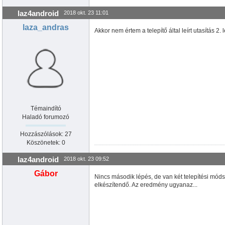
laz4android
2018 okt. 23 11:01
laza_andras
Akkor nem értem a telepítő által leírt utasítás 2. 
Témaindító
Haladó forumozó
Hozzászólások: 27
Köszönetek: 0
laz4android
2018 okt. 23 09:52
Gábor
Nincs második lépés, de van két telepítési módsze
elkészítendő. Az eredmény ugyanaz...