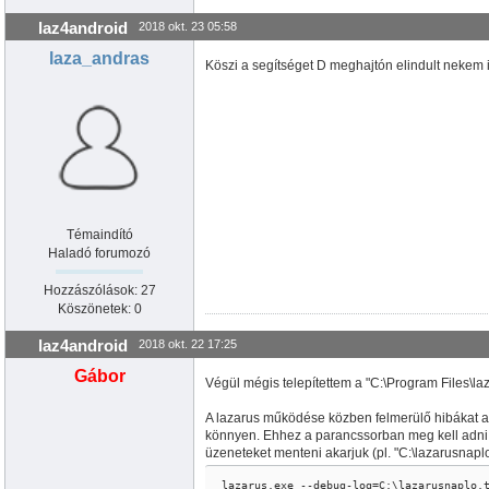
laz4android
2018 okt. 23 05:58
laza_andras
Köszi a segítséget D meghajtón elindult nekem i
Témaindító
Haladó forumozó
Hozzászólások: 27
Köszönetek: 0
laz4android
2018 okt. 22 17:25
Gábor
Végül mégis telepítettem a "C:\Program Files\la
A lazarus működése közben felmerülő hibákat a
könnyen. Ehhez a parancssorban meg kell adni a
üzeneteket menteni akarjuk (pl. "C:\lazarusnaplo.
lazarus.exe --debug-log=C:\lazarusnaplo.