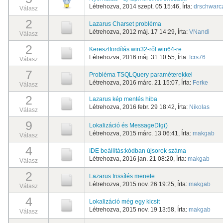
Létrehozva, 2014 szept. 05 15:46, Írta:
drschwarc
Válasz
2
Lazarus Charset probléma
Létrehozva, 2012 máj. 17 14:29, Írta:
VNandi
Válasz
2
Keresztfordítás win32-ről win64-re
Létrehozva, 2016 máj. 31 10:55, Írta:
fcrs76
Válasz
7
Probléma TSQLQuery paraméterekkel
Létrehozva, 2016 márc. 21 15:07, Írta:
Ferke
Válasz
2
Lazarus kép mentés hiba
Létrehozva, 2016 febr. 29 18:42, Írta:
Nikolas
Válasz
9
Lokalizáció és MessageDlg()
Létrehozva, 2015 márc. 13 06:41, Írta:
makgab
Válasz
4
IDE beállítás:kódban újsorok száma
Létrehozva, 2016 jan. 21 08:20, Írta:
makgab
Válasz
2
Lazarus frissítés menete
Létrehozva, 2015 nov. 26 19:25, Írta:
makgab
Válasz
4
Lokalizáció még egy kicsit
Létrehozva, 2015 nov. 19 13:58, Írta:
makgab
Válasz