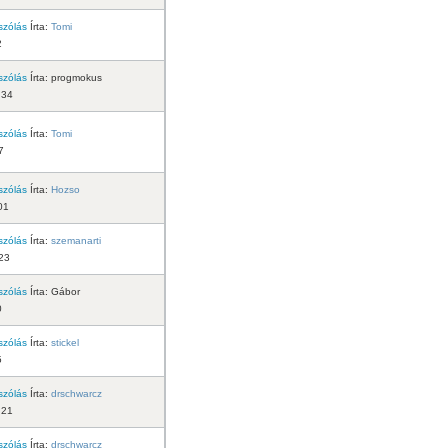
szólás
Írta:
Tomi
2
szólás
Írta:
progmokus
:34
szólás
Írta:
Tomi
7
szólás
Írta:
Hozso
01
szólás
Írta:
szemanarti
23
szólás
Írta:
Gábor
0
szólás
Írta:
stickel
5
szólás
Írta:
drschwarcz
:21
szólás
Írta:
drschwarcz