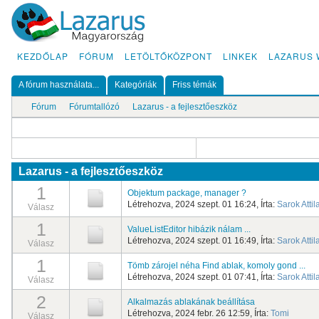
KEZDŐLAP
FÓRUM
LETÖLTŐKÖZPONT
LINKEK
LAZARUS 
A fórum használata...
Kategóriák
Friss témák
Fórum
Fórumtallózó
Lazarus - a fejlesztőeszköz
Lazarus - a fejlesztőeszköz
1
Objektum package, manager ?
Létrehozva, 2024 szept. 01 16:24, Írta:
Sarok Attil
Válasz
1
ValueListEditor hibázik nálam ...
Létrehozva, 2024 szept. 01 16:49, Írta:
Sarok Attil
Válasz
1
Tömb zárojel néha Find ablak, komoly gond ...
Létrehozva, 2024 szept. 01 07:41, Írta:
Sarok Attil
Válasz
2
Alkalmazás ablakának beállítása
Létrehozva, 2024 febr. 26 12:59, Írta:
Tomi
Válasz