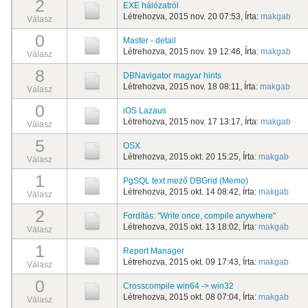
2
EXE hálózatról
Létrehozva, 2015 nov. 20 07:53, Írta:
makgab
Válasz
0
Master - detail
Létrehozva, 2015 nov. 19 12:46, Írta:
makgab
Válasz
8
DBNavigator magyar hints
Létrehozva, 2015 nov. 18 08:11, Írta:
makgab
Válasz
0
iOS Lazaus
Létrehozva, 2015 nov. 17 13:17, Írta:
makgab
Válasz
5
OSX
Létrehozva, 2015 okt. 20 15:25, Írta:
makgab
Válasz
1
PgSQL text mező DBGrid (Memo)
Létrehozva, 2015 okt. 14 08:42, Írta:
makgab
Válasz
2
Fordítás: "Write once, compile anywhere"
Létrehozva, 2015 okt. 13 18:02, Írta:
makgab
Válasz
1
Report Manager
Létrehozva, 2015 okt. 09 17:43, Írta:
makgab
Válasz
0
Crosscompile win64 -> win32
Létrehozva, 2015 okt. 08 07:04, Írta:
makgab
Válasz