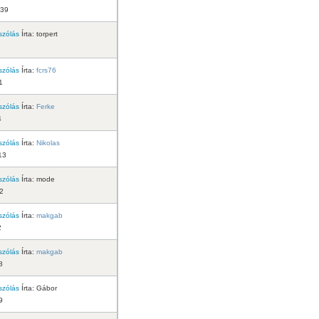
:39
szólás
Írta:
torpert
szólás
Írta:
fcrs76
1
szólás
Írta:
Ferke
4
szólás
Írta:
Nikolas
13
szólás
Írta:
mode
52
szólás
Írta:
makgab
2
szólás
Írta:
makgab
8
szólás
Írta:
Gábor
9