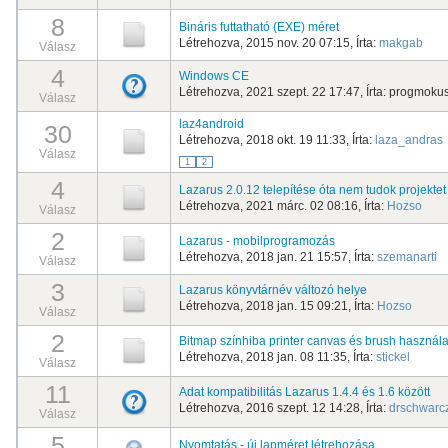
8
Bináris futtatható (EXE) méret
Létrehozva, 2015 nov. 20 07:15, Írta:
makgab
Válasz
4
Windows CE
Létrehozva, 2021 szept. 22 17:47, Írta:
progmoku
Válasz
laz4android
30
Létrehozva, 2018 okt. 19 11:33, Írta:
laza_andras
Válasz
1
2
4
Lazarus 2.0.12 telepítése óta nem tudok projektet 
Létrehozva, 2021 márc. 02 08:16, Írta:
Hozso
Válasz
2
Lazarus - mobilprogramozás
Létrehozva, 2018 jan. 21 15:57, Írta:
szemanarti
Válasz
3
Lazarus könyvtárnév változó helye
Létrehozva, 2018 jan. 15 09:21, Írta:
Hozso
Válasz
2
Bitmap színhiba printer canvas és brush használ
Létrehozva, 2018 jan. 08 11:35, Írta:
stickel
Válasz
11
Adat kompatibilitás Lazarus 1.4.4 és 1.6 között
Létrehozva, 2016 szept. 12 14:28, Írta:
drschwarc
Válasz
5
Nyomtatás - új lapméret létrehozása