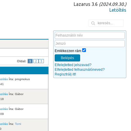
Lazarus 3.6
(2024.09.30.)
Letöltés
Emlékezzen rám
Belépés
Oldal:
1
2
3
Elfelejtetted jelszavad?
Elfelejtetted felhasználóneved?
Regisztrálj itt!
szólás
Írta:
progmokus
:41
szólás
Írta:
Gábor
:18
szólás
Írta:
Gábor
:09
szólás
Írta:
Tomi
10