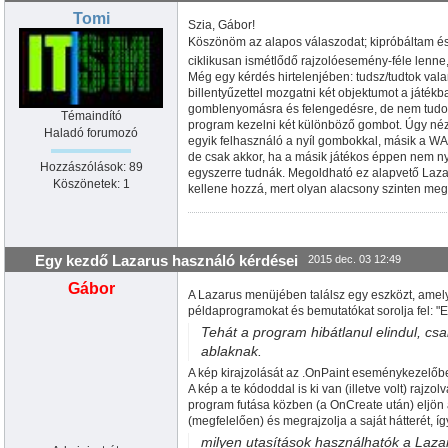
    begin

Tomi
      for i:=
0
 to gombhalmdb do

Szia, Gábor!
        Gombkiiro.Caption:=Gombkiiro.C
Köszönöm az alapos válaszodat; kipróbáltam é
    end;

ciklikusan ismétlődő rajzolóesemény-féle lenne, 
  end;

Még egy kérdés hirtelenjében: tudsz/tudtok vala
end;

billentyűzettel mozgatni két objektumot a játé
gomblenyomásra és felengedésre, de nem tudom
end.
Témaindító
program kezelni két különböző gombot. Úgy néz 
Haladó forumozó
egyik felhasználó a nyíl gombokkal, másik a WA
de csak akkor, ha a másik játékos éppen nem n
Hozzászólások: 89
egyszerre tudnák. Megoldható ez alapvető Lazar
Köszönetek: 1
kellene hozzá, mert olyan alacsony szinten me
Egy kezdő Lazarus használó kérdései
2015 dec. 03 12:49
Gábor
A Lazarus menüjében találsz egy eszközt, amely
példaprogramokat és bemutatókat sorolja fel: "Es
Tehát a program hibátlanul elindul, c
ablaknak.
A kép kirajzolását az .OnPaint eseménykezelőb
A kép a te kódoddal is ki van (illetve volt) rajz
program futása közben (a OnCreate után) eljön a
(megfelelően) és megrajzolja a saját hátterét, így
milyen utasítások használhatók a Laz