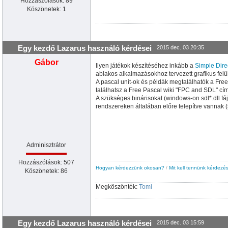
Hozzászólások: 89
 gombkiiro.caption:='';
}
Köszönetek: 1
{
 TFoAblak 
}
procedure TFoAblak.FormKeyDown
(
Sender: TO
  Shift: TShiftState
)
;

var gkszov: string;

Egy kezdő Lazarus használó kérdései
2015 dec. 03 20:35
    i: byte;

begin

Gábor
  Kiiro.caption:='Lenyomva: '+inttostr
(
ke
Ilyen játékok készítéséhez inkább a
Simple Dire
  if 
(
inttostr
(
key
)
 not in gombok
)
 then

ablakos alkalmazásokhoz tervezett grafikus felül
  begin

A pascal unit-ok és példák megtalálhatók a Fre
    include
(
gombok,inttostr
(
key
)
)
;

találhatsz a Free Pascal wiki "FPC and SDL" cím
    inc
(
gombhalmdb
)
;

A szükséges binárisokat (windows-on sdl*.dll fáj
    for i:=
0
 to gombhalmdb do

rendszereken általában előre telepítve vannak (s
        Gombkiiro.Caption:=Gombkiiro.C
  end;

end;

Adminisztrátor
procedure TFoAblak.FormKeyUp
(
Sender: TObj
)
;

Hozzászólások: 507
var gkszov: string;

Hogyan kérdezzünk okosan?
/
Mit kell tennünk kérdezés
Köszönetek: 86
    i: byte;

begin

Megköszönték:
  Kiiro.caption:='Felengedve: '+inttostr
Tomi
(
  if 
(
inttostr
(
key
)
 in gombok
)
 then

  begin

    exclude
(
gombok,inttostr
(
key
)
)
;

    dec
(
gombhalmdb
)
;

Egy kezdő Lazarus használó kérdései
2015 dec. 03 15:59
    if 
(
gombhalmdb>
0
)
 then
