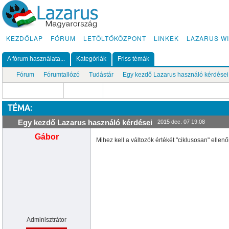
KEZDŐLAP
FÓRUM
LETÖLTŐKÖZPONT
LINKEK
LAZARUS WI
A fórum használata...
Kategóriák
Friss témák
Fórum
Fórumtallózó
Tudástár
Egy kezdő Lazarus használó kérdései
TÉMA:
Egy kezdő Lazarus használó kérdései
2015 dec. 07 19:08
Gábor
Mihez kell a változók értékét "ciklusosan" ellen
Adminisztrátor