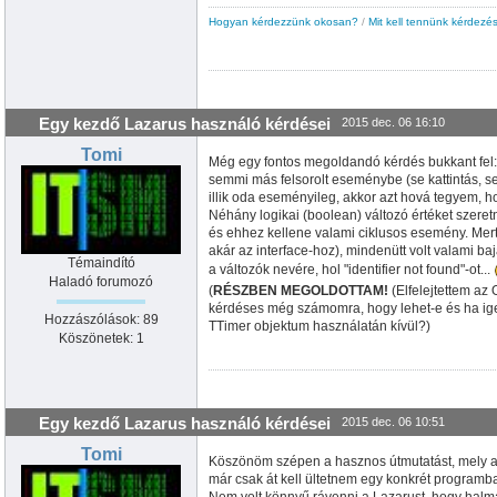
Hogyan kérdezzünk okosan?
/
Mit kell tennünk kérdezés
Egy kezdő Lazarus használó kérdései
2015 dec. 06 16:10
Tomi
Még egy fontos megoldandó kérdés bukkant fel: 
semmi más felsorolt eseménybe (se kattintás, s
illik oda eseményileg, akkor azt hová tegyem, 
Néhány logikai (boolean) változó értéket szere
és ehhez kellene valami ciklusos esemény. Mer
akár az interface-hoz), mindenütt volt valami baja:
Témaindító
a változók nevére, hol "identifier not found"-ot...
Haladó forumozó
(
RÉSZBEN MEGOLDOTTAM!
(Elfelejtettem az 
kérdéses még számomra, hogy lehet-e és ha igen
Hozzászólások: 89
TTimer objektum használatán kívül?)
Köszönetek: 1
Egy kezdő Lazarus használó kérdései
2015 dec. 06 10:51
Tomi
Köszönöm szépen a hasznos útmutatást, mely al
már csak át kell ültetnem egy konkrét programb
Nem volt könnyű rávenni a Lazarust, hogy halm