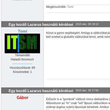
Megköszönték:
Tomi
Egy kezdő Lazarus használó kérdései
2015 dec. 05 18:13
Tomi
Köszi a gyors segítségért. Amúgy a változókat j
kell ezeket a globális változókat tenni, amik n
Témaindító
Haladó forumozó
Hozzászólások: 89
Köszönetek: 1
Egy kezdő Lazarus használó kérdései
2015 dec. 05 17:50
Gábor
Először is a "gombok" változó nincs deklarálva
Másodszor az "in" csak "set" típusú változókon 
ordinal (egész szám) típusúak lehetnek. Amikor 