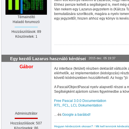
Ehhez persze kellett a segítséged is, mert mé
Van nekem egy Lazarus-jegyzetem is (Kálcza Tam
bemutatására szorítkozik, magára a nyelv ismere
Témaindító
egy jegyzettől, hiszen ahhoz egy könyv is kevés
Haladó forumozó
Hozzászólások: 89
Köszönetek: 1
Egy kezdő Lazarus használó kérdései
2015 dec. 05 19:37
Gábor
Az interface (felület) részben deklarált változók
elérhetők, az implementation (kidolgozás) részb
követő kódrészekben hozzáférhető. Az hogy "jó h
A Pascal/ObjectPascal nyelv alapvető részei a m
Segítségként ajánlom szíves figyelmedbe a köv
Free Pascal 3.0.0 Documentation
RTL, FCL, LCL Dokumentation
Adminisztrátor
... és
Google a barátod!
Hozzászólások: 507
Hogyan kérdezzünk okosan?
/
Mit kell tennünk kérdezés
Köszönetek: 86