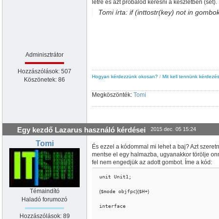
létre és azt próbálod keresni a készletben (set).
Tomi írta: if (inttostr(key) not in gombo
Adminisztrátor
Hozzászólások: 507
Hogyan kérdezzünk okosan?
/
Mit kell tennünk kérdezés
Köszönetek: 86
Megköszönték:
Tomi
Egy kezdő Lazarus használó kérdései
2015 dec. 05 15:24
Tomi
És ezzel a kódommal mi lehet a baj? Azt szeretn
mentse el egy halmazba, ugyanakkor törölje onn
fel nem engedjük az adott gombot. Íme a kód:
unit Unit1;

Témaindító
{
$mode objfpc
}
{
$H+
}
Haladó forumozó
interface

Hozzászólások: 89