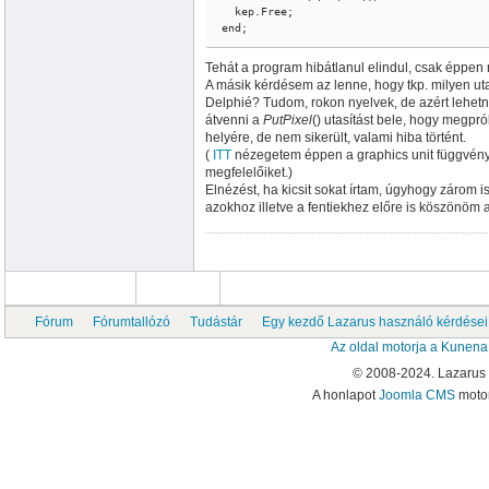
  kep.Free;

end;
Tehát a program hibátlanul elindul, csak éppen
A másik kérdésem az lenne, hogy tkp. milyen u
Delphié? Tudom, rokon nyelvek, de azért lehet
átvenni a
PutPixel
() utasítást bele, hogy megp
helyére, de nem sikerült, valami hiba történt.
(
ITT
nézegetem éppen a graphics unit függvényei
megfelelőiket.)
Elnézést, ha kicsit sokat írtam, úgyhogy zárom 
azokhoz illetve a fentiekhez előre is köszönöm a
Fórum
Fórumtallózó
Tudástár
Egy kezdő Lazarus használó kérdései
Az oldal motorja a
Kunena
© 2008-2024. Lazarus
A honlapot
Joomla CMS
motor