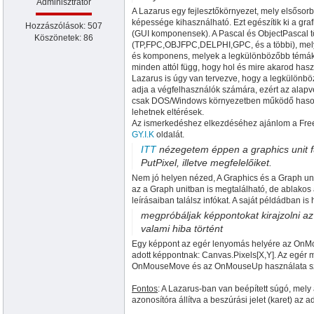
Adminisztrátor
A Lazarus egy fejlesztőkörnyezet, mely elsősor
képessége kihasználható. Ezt egészítik ki a gra
Hozzászólások: 507
(GUI komponensek). A Pascal és ObjectPascal t
Köszönetek: 86
(TP,FPC,OBJFPC,DELPHI,GPC, és a többi), melye
és komponens, melyek a legkülönbözőbb témákb
minden attól függ, hogy hol és mire akarod has
Lazarus is úgy van tervezve, hogy a legkülönb
adja a végfelhasználók számára, ezért az alap
csak DOS/Windows környezetben működő hasonló
lehetnek eltérések.
Az ismerkedéshez elkezdéséhez ajánlom a Fre
GY.I.K
oldalát.
ITT
nézegetem éppen a graphics unit f
PutPixel, illetve megfelelőiket.
Nem jó helyen nézed, A Graphics és a Graph un
az a Graph unitban is megtalálható, de ablak
leírásaiban találsz infókat. A saját példádban i
megpróbáljak képpontokat kirajzolni a
valami hiba történt
Egy képpont az egér lenyomás helyére az OnM
adott képpontnak: Canvas.Pixels[X,Y]. Az egé
OnMouseMove és az OnMouseUp használata s
Fontos
: A Lazarus-ban van beépített súgó, mel
azonosítóra állítva a beszúrási jelet (karet) az