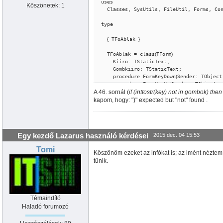
uses

Köszönetek: 1
  Classes, SysUtils, FileUtil, Forms, Controls, Graphics, Dialogs, StdCtrls;

type

{
 TFoAblak 
}
  TFoAblak = class
(
TForm
)
    Kiiro: TStaticText;

    Gombkiiro: TStaticText;

    procedure FormKeyDown
(
Sender: TObject
    procedure FormKeyUp
(
Sender: TObject; 
A 46. sornál (
  private

if (inttostr(key) not in gombok) then
{
 private declarations 
}
kapom, hogy: ")" expected but "not" found .
  public

{
 public declarations 
}
  end;

Egy kezdő Lazarus használó kérdései
2015 dec. 04 15:53
var

  FoAblak: TFoAblak;

Tomi
Köszönöm ezeket az infókat is; az imént néztem
implementation

tűnik.
{
$R *.lfm
}
{
var gombok: set of char;

   gombhalmdb: byte;

Témaindító
 gombok:=
[
]
;

Haladó forumozó
 gombhalmdb:=
0
;
