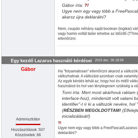
Gábor írta:
?!
Ugye nem egy vagy több a FreePascal/L
akarsz újra deklarálni?
Nem, csupán néhány saját boolean (logikai) vált
vagy hamis voltát talán lehetne az Időzítő (TTi
ellenőrizni.
Egy kezdő Lazarus használó kérdései
2015 dec. 06 18:58
Gábor
Ha "folyamatosan" ellenőrizni akarod a változók
változhatnak. A változást azonban csak valami
Az egyik kérdés tehát az, hogy hol és mitől vált
használod és hol van ténylegesen szükség a vál
Tomi írta: Mert most akárhová raktam 
interface-hoz), mindenütt volt valami ba
identifier"-t ír ki a változók nevére, hol 
(
RÉSZBEN MEGOLDOTTAM!
(Elfelej
inicializálását!)
Adminisztrátor
?!
Ugye nem egy vagy több a FreePascal/Lazarus un
Hozzászólások: 507
deklarálni?
Köszönetek: 86