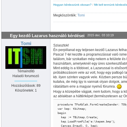
Hogyan kérdezzünk okosan?
/
Mit kell tennünk kérdezés
Megköszönték:
Tomi
Egy kezdő Lazarus használó kérdései
2015 dec. 03 10:19
Tomi
Sziasztok!
Én perpillanat egy teljesen kezdő Lazarus felh
Pascal 7-tel kezdte a programozással való ismer
találom, bár szokatlan még nekem a felülete és 
használtam, amelyeknél egy üres szerkesztőabla
Mint eddig is a többivel, a Lazarussal is elsőso
Témaindító
próbálkozásom vele az volt, hogy egy pattogó labd
Haladó forumozó
kb. ilyen szinten vagyok vele. Közben persze b
kutatva, de még így is vannak olyan dolgok, am
Hozzászólások: 89
rátaláltam erre a magyar nyelvű fórumra.
Köszönetek: 1
Hogy a közepébe vágjak, nem tudom, hogy a köv
az ablakban a háttérképet (természetesen az O
procedure TFoAblak.FormCreate
(
Sender: TOb
var kep: tbitmap;

begin

  kep := TBitmap.Create;

  kep.LoadFromFile
(
'e:\kepem.bmp'
)
;

  Canvas.Draw
(
0
, 
0
, kep
)
;
