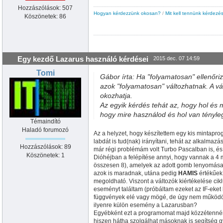
Hozzászólások: 507
Hogyan kérdezzünk okosan?
/
Mit kell tennünk kérdezés
Köszönetek: 86
Egy kezdő Lazarus használó kérdései
2015 dec. 07 14:59
Tomi
Gábor írta: Ha "folyamatosan" ellenőriz
azok "folyamatosan" változhatnak. A v
okozhatja.
Az egyik kérdés tehát az, hogy hol és m
hogy mire használod és hol van tényle
Témaindító
Haladó forumozó
Az a helyzet, hogy készítettem egy kis mintapr
labdát is tud(nak) irányítani, tehát az alkalmaz
Hozzászólások: 89
már régi problémám volt Turbo Pascalban is, és
Köszönetek: 1
Dióhéjban a felépítése annyi, hogy vannak a 4 
összesen 8), amelyek az adott gomb lenyomás
azok is maradnak, utána pedig
HAMIS
értékűek
megoldható. Viszont a változók kiértékelése ci
eseményt találtam (próbáltam ezeket az IF-eket
függvények elé vagy mögé, de úgy nem működött;
ilyenre külön esemény a Lazarusban?
Egyébként ezt a programomat majd közzétenném 
hiszen hátha szolgálhat másoknak is segítség g