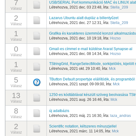
7
USB/SERIAL Port kommunikáció MAC és LINUX alat
Létrehozva, 2021 dec. 03 23:48, Írta:
Stella_209
Válasz
2
Lazarus Ubuntu alatt dupláz a billentyűzet
Létrehozva, 2021 dec. 27 12:31, Írta:
Stella_209
Válasz
1
Grafika és karakteres üzemmód konzol alkalmazásb
Létrehozva, 2021 dec. 10 19:18, Írta:
Hozso
Válasz
0
Gmail-es címmel e-mail küldése Ararat Synapse-al
Létrehozva, 2021 dec. 08 14:34, Írta:
Hozso
Válasz
1
TStringGrid, RangeSelectMode, sorkijelölés, kijelöl
Létrehozva, 2021 okt. 29 10:40, Írta:
Mck
Válasz
5
TButton Default propertyje elállítódik, és programból
Létrehozva, 2021 szept. 09 09:00, Írta:
Mck
Válasz
13
1250-es kódtáblával készült szöveg beolvasása TStr
Létrehozva, 2021 aug. 26 16:46, Írta:
Mck
Válasz
8
új adatbázis
Létrehozva, 2021 máj. 21 16:30, Írta:
laza_andras
Válasz
2
Scientific notation, kétszeres mínuszjellel
Létrehozva, 2021 márc. 11 14:05, Írta:
Mck
Válasz