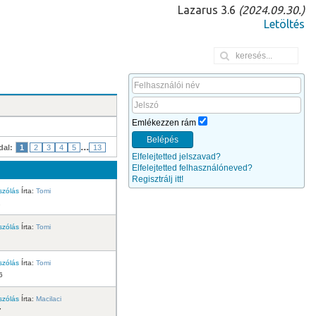
Lazarus 3.6
(2024.09.30.)
Letöltés
Emlékezzen rám
Belépés
...
dal:
1
2
3
4
5
13
Elfelejtetted jelszavad?
Elfelejtetted felhasználóneved?
Regisztrálj itt!
szólás
Írta:
Tomi
1
szólás
Írta:
Tomi
szólás
Írta:
Tomi
6
szólás
Írta:
Macilaci
7