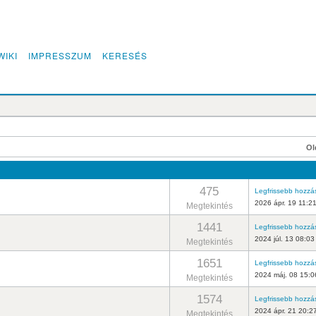
WIKI
IMPRESSZUM
KERESÉS
Ol
475
Legfrissebb hozzá
2026 ápr. 19 11:2
Megtekintés
1441
Legfrissebb hozzá
2024 júl. 13 08:03
Megtekintés
1651
Legfrissebb hozzá
2024 máj. 08 15:0
Megtekintés
1574
Legfrissebb hozzá
2024 ápr. 21 20:2
Megtekintés