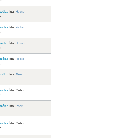
01
szólás
Írta:
Hozso
35
szólás
Írta:
stickel
0
szólás
Írta:
Hozso
3
szólás
Írta:
Hozso
8
szólás
Írta:
Tomi
7
szólás
Írta:
Gábor
7
szólás
Írta:
Pifek
9
szólás
Írta:
Gábor
0