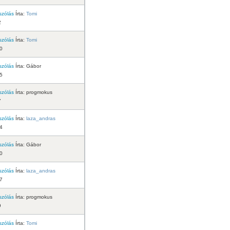
szólás
Írta:
Tomi
2
szólás
Írta:
Tomi
50
szólás
Írta:
Gábor
55
szólás
Írta:
progmokus
7
szólás
Írta:
laza_andras
4
szólás
Írta:
Gábor
0
szólás
Írta:
laza_andras
7
szólás
Írta:
progmokus
9
szólás
Írta:
Tomi