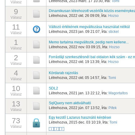
Létrehozva, 2023 márc. 17 10:30, Írta:
Tomi
Válasz
9
Dinamikusan létrehozott vezérlők közös eseménykez
Létrehozva, 2022 okt. 26 09:09, Írta:
Hozso
Válasz
11
Változó értékének megváltozása használat nélkül
Létrehozva, 2023 jan. 09 21:07, Írta:
stickel
Válasz
1
Memo tartalma megváltozik, pedig nem kellene...
Létrehozva, 2022 nov. 03 09:15, Írta:
Hozso
Válasz
2
Forrásfájl szerkesztésnél bal oldalon kék szám - ez
Létrehozva, 2022 okt. 19 13:39, Írta:
Hozso
Válasz
4
Kördarab rajzolás
Létrehozva, 2022 okt. 05 14:57, Írta:
Tomi
Válasz
10
SDL2
Létrehozva, 2021 jan. 13 22:12, Írta:
Magortaltos
Válasz
13
SqlQuery nem aktiválható
Létrehozva, 2022 jún. 07 13:52, Írta:
Pifek
Válasz
Egy kezdő Lazarus használó kérdései
73
Létrehozva, 2015 dec. 03 10:19, Írta:
Tomi
Válasz
1
2
3