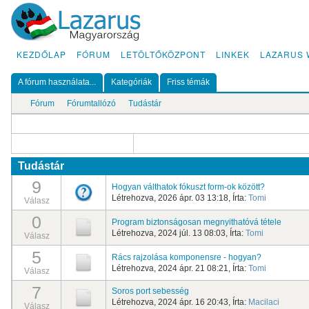
KEZDŐLAP
FÓRUM
LETÖLTŐKÖZPONT
LINKEK
LAZARUS 
A fórum használata...
Kategóriák
Friss témák
Fórum
Fórumtallózó
Tudástár
Tudástár
9
Hogyan válthatok fókuszt form-ok között?
Létrehozva, 2026 ápr. 03 13:18, Írta:
Tomi
Válasz
0
Program biztonságosan megnyithatóvá tétele
Létrehozva, 2024 júl. 13 08:03, Írta:
Tomi
Válasz
5
Rács rajzolása komponensre - hogyan?
Létrehozva, 2024 ápr. 21 08:21, Írta:
Tomi
Válasz
7
Soros port sebesség
Létrehozva, 2024 ápr. 16 20:43, Írta:
Macilaci
Válasz