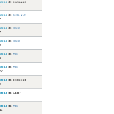
szólás
Írta:
progmokus
8
szólás
Írta:
Stella_209
6
szólás
Írta:
Hozso
7
szólás
Írta:
Hozso
4
szólás
Írta:
Mck
9
szólás
Írta:
Mck
:56
szólás
Írta:
progmokus
29
szólás
Írta:
Gábor
0
szólás
Írta:
Mck
44