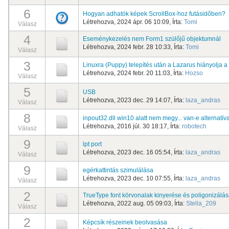
6
Hogyan adhatók képek ScrollBox-hoz futásidőben?
Létrehozva, 2024 ápr. 06 10:09, Írta:
Tomi
Válasz
4
Eseménykezelés nem Form1 szülőjű objektumnál
Létrehozva, 2024 febr. 28 10:33, Írta:
Tomi
Válasz
3
Linuxra (Puppy) telepítés után a Lazarus hiányolja a 
Létrehozva, 2024 febr. 20 11:03, Írta:
Hozso
Válasz
5
USB
Létrehozva, 2023 dec. 29 14:07, Írta:
laza_andras
Válasz
8
inpout32.dll win10 alatt nem megy... van-e alternatív
Létrehozva, 2016 júl. 30 18:17, Írta:
robotech
Válasz
9
lpt port
Létrehozva, 2023 dec. 16 05:54, Írta:
laza_andras
Válasz
9
egérkattintás szimulálása
Létrehozva, 2023 dec. 10 07:55, Írta:
laza_andras
Válasz
2
TrueType font körvonalak kinyerése és poligonizálá
Létrehozva, 2022 aug. 05 09:03, Írta:
Stella_209
Válasz
2
Képcsík részeinek beolvasása