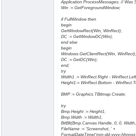
Application.ProcessMessages; // Was 
Win := GetForegroundWindow;
if FullWindow then
begin
GetWindowRect(Win, WinRect);
DC := GetWindowDC(Win);
end else
begin
Windows.GetClientRect(Win, WinRect)
DC := GetDC(Win);
end;
try
Width1 := WinRect.Right - WinRect.Left
Height1:= WinRect.Bottom - WinRect.T
BMP := Graphics.TBitmap.Create;
try
Bmp.Height := Height1;
Bmp.Width := Width1;
BitBlt(Bmp.Canvas.Handle, 0, 0, Width
FileName := 'Screenshot_' +
FormatDateTime('mm-dd-yyyy-hhnnss',