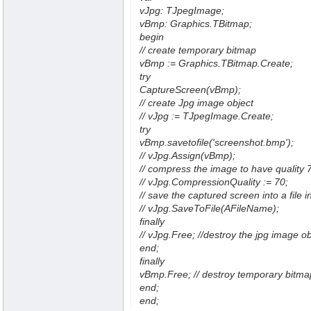
vJpg: TJpegImage;
vBmp: Graphics.TBitmap;
begin
// create temporary bitmap
vBmp := Graphics.TBitmap.Create;
try
CaptureScreen(vBmp);
// create Jpg image object
// vJpg := TJpegImage.Create;
try
vBmp.savetofile('screenshot.bmp');
// vJpg.Assign(vBmp);
// compress the image to have quality 7
// vJpg.CompressionQuality := 70;
// save the captured screen into a file i
// vJpg.SaveToFile(AFileName);
finally
// vJpg.Free; //destroy the jpg image ob
end;
finally
vBmp.Free; // destroy temporary bitma
end;
end;