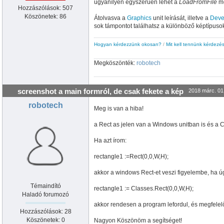
ugyanílyen egyszerűen lehet a
LoadFromFile
me
Hozzászólások: 507
Köszönetek: 86
Átolvasva a
Graphics
unit leírását, illetve a
Deve
sok támpontot találhatsz a különböző képtípuso
Hogyan kérdezzünk okosan?
/
Mit kell tennünk kérdezés
Megköszönték:
robotech
screenshot a main formról, de csak fekete a kép
2018 márc. 01
robotech
Meg is van a hiba!
a Rect as jelen van a Windows unitban is és a C
Ha azt írom:
rectangle1 :=Rect(0,0,W,H);
akkor a windows Rect-et veszi figyelembe, ha ú
Témaindító
rectangle1 := Classes.Rect(0,0,W,H);
Haladó forumozó
akkor rendesen a program lefordul, és megfelelő
Hozzászólások: 28
Köszönetek: 0
Nagyon Köszönöm a segítséget!