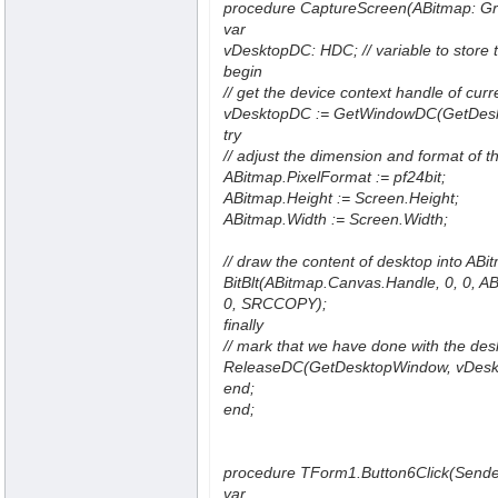
procedure CaptureScreen(ABitmap: Gr
var
vDesktopDC: HDC; // variable to store 
begin
// get the device context handle of cu
vDesktopDC := GetWindowDC(GetDes
try
// adjust the dimension and format of 
ABitmap.PixelFormat := pf24bit;
ABitmap.Height := Screen.Height;
ABitmap.Width := Screen.Width;
// draw the content of desktop into ABi
BitBlt(ABitmap.Canvas.Handle, 0, 0, A
0, SRCCOPY);
finally
// mark that we have done with the des
ReleaseDC(GetDesktopWindow, vDesk
end;
end;
procedure TForm1.Button6Click(Sender
var