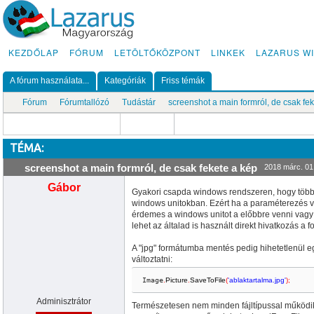
KEZDŐLAP
FÓRUM
LETÖLTŐKÖZPONT
LINKEK
LAZARUS WI
A fórum használata...
Kategóriák
Friss témák
Fórum
Fórumtallózó
Tudástár
screenshot a main formról, de csak fe
TÉMA:
screenshot a main formról, de csak fekete a kép
2018 márc. 01
Gábor
Gyakori csapda windows rendszeren, hogy több 
windows unitokban. Ezért ha a paraméterezés va
érdemes a windows unitot a előbbre venni vagy 
lehet az általad is használt direkt hivatkozás a 
A "jpg" formátumba mentés pedig hihetetlenül eg
változtatni:
Image
.
Picture
.
SaveToFile
(
'ablaktartalma.jpg'
)
;
Adminisztrátor
Természetesen nem minden fájltípussal működi