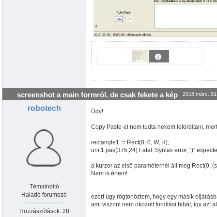
screenshot a main formról, de csak fekete a kép
2018 márc. 01
robotech
Üdv!
Copy Paste-el nem tudta nekem lefordítani, mert
rectangle1 := Rect(0, 0, W, H);
unit1.pas(375,24) Fatal: Syntax error, ")" expecte
a kurzor az első paraméternél áll meg Rect(0, (
Nem is értem!
Témaindító
Haladó forumozó
ezért úgy rögtönöztem, hogy egy másik eljárás
ami viszont nem okozott fordítási hibát, így azt 
Hozzászólások: 28