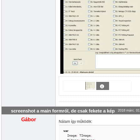
screenshot a main formról, de csak fekete a kép
2018 márc. 01
Gábor
Nálam így működik:
var
  Image
:
 TImage
;