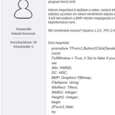
program form1-éről.
Három megoldást is találtam a neten, valahol kif
eljárást, azonban én nálam mindhárom eljárás e
3-ből két esetben a BMP mérete megegyezik a fo
képinformáció nem.
Témaindító
Mit csinálhatok rosszul? (lazarus 1.2.0 , FPC 2.4
Haladó forumozó
Hozzászólások: 28
Első megoldás:
Köszönetek: 0
procedure TForm1.Button1Click(Sender
const
FullWindow = True; // Set to false if you
var
Win: HWND;
DC: HDC;
BMP: Graphics.TBitmap;
FileName: string;
WinRect: TRect;
Width1: Integer;
Height1: Integer;
begin
//Form1.Hide;
try