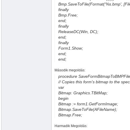
Bmp.SaveToFile(Format('%s.bmp', [Fil
finally
Bmp.Free;
end;
finally
ReleaseDC(Win, DC);
end;
finally
Form1.Show;
end;
end;
Második megoldás:
procedure SaveFormBitmapToBMPFile(AF
// Copies this form's bitmap to the specif
var
Bitmap: Graphics.TBitMap;
begin
Bitmap := form1.GetFormImage;
Bitmap.SaveToFile(AFileName);
Bitmap.Free;
Harmadik Megoldás: