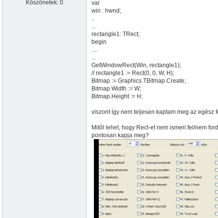
Köszönetek: 0
var
win : hwnd;
..
...
rectangle1: TRect;
begin
....
...
GetWindowRect(Win, rectangle1);
// rectangle1 := Rect(0, 0, W, H);
Bitmap := Graphics.TBitmap.Create;
Bitmap.Width := W;
Bitmap.Height := H;
viszont így nem teljesen kaptam meg az egész for
Mitől lehet, hogy Rect-et nem ismeri fel/nem fordí
pontosan kapja meg?