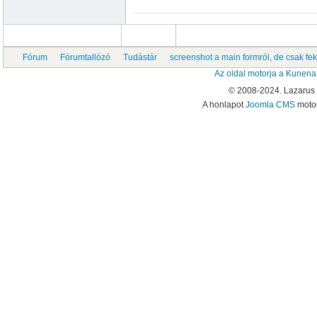
Fórum
Fórumtallózó
Tudástár
screenshot a main formról, de csak fe
Az oldal motorja a
Kunena
© 2008-2024. Lazarus
A honlapot
Joomla CMS
motor