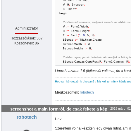
  Bitmap
:
 TBitmap
;
  W
,
 H
:
 Integer
;
  R
:
 TRect
;
begin
// bitkép létrehozása, melynek mérete az ablak mé
  W 
:
=
 Form1
.
Width
;
Adminisztrátor
  H 
:
=
 Form1
.
Height
;
  R 
:
=
 Rect
(
0
,
0
,
 W
,
 H
)
;
Hozzászólások: 507
  Bitmap 
:
=
 TBitmap
.
Create
;
Köszönetek: 86
  Bitmap
.
Width
:
=
 W
;
  Bitmap
.
Height
:
=
 H
;
// ablak rajzlapjának tartalmát átmásoljuk a bitkép
  Bitmap
.
Canvas
.
CopyRect
(
R
,
 Form1
.
Canvas
,
 R
)
;
Linux / Lazarus 1.9 (fejlesztői változat, de a ko
// kép létrehozása és mentése a memóriabeli bitké
  Image 
:
=
 TImage
.
Create
(
Self
)
;
  Image
.
Picture
.
Bitmap
.
Assign
(
Bitmap
)
;
Hogyan kérdezzünk okosan?
/
Mit kell tennünk kérdezés
  Image
.
Picture
.
SaveToFile
(
'ablaktartalma.bmp'
)
;
Megköszönték:
robotech
//megsemmisítés
  Image
.
Destroy
;
  Bitmap
.
Destroy
;
screenshot a main formról, de csak fekete a kép
2018 márc. 01
end
;
robotech
Üdv!
Szerettem volna készíteni egy olyan rutint, ami