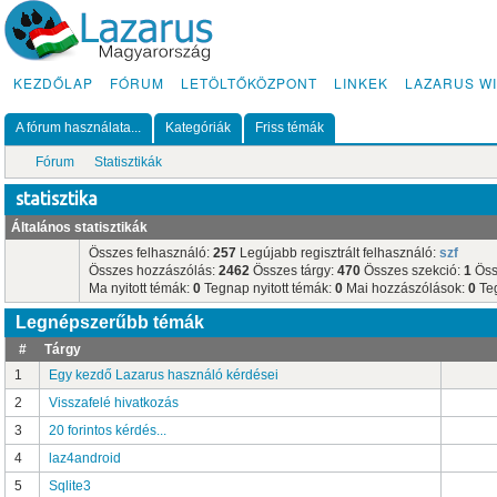
KEZDŐLAP
FÓRUM
LETÖLTŐKÖZPONT
LINKEK
LAZARUS WI
A fórum használata...
Kategóriák
Friss témák
Fórum
Statisztikák
statisztika
Általános statisztikák
Összes felhasználó:
257
Legújabb regisztrált felhasználó:
szf
Összes hozzászólás:
2462
Összes tárgy:
470
Összes szekció:
1
Öss
Ma nyitott témák:
0
Tegnap nyitott témák:
0
Mai hozzászólások:
0
Teg
Legnépszerűbb témák
#
Tárgy
1
Egy kezdő Lazarus használó kérdései
2
Visszafelé hivatkozás
3
20 forintos kérdés...
4
laz4android
5
Sqlite3