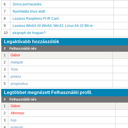
6
Soros port kezelés
7
Nyomtatás linux alatt
8
Lazarus Raspberry PI IR Cam
9
Lazarus Win64 ről Win64, Win32, Linux 64-32 Bit-re
10
ptcgraph de hogyan?
Legaktívabb hozzászólók
#
Felhasználói név
1
Gábor
2
makgab
3
Tomi
4
prekox
5
progmokus
Legtöbbet megnézett Felhasználói profil.
#
Felhasználói név
1
Gábor
2
Athomas
3
hop
4
makgab